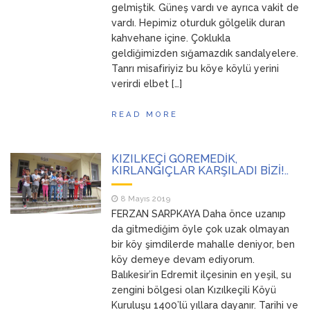
gelmiştik. Güneş vardı ve ayrıca vakit de
vardı. Hepimiz oturduk gölgelik duran
kahvehane içine. Çoklukla
geldiğimizden sığamazdık sandalyelere.
Tanrı misafiriyiz bu köye köylü yerini
verirdi elbet […]
READ MORE
KIZILKEÇİ GÖREMEDİK,
KIRLANGIÇLAR KARŞILADI BİZİ!..
8 Mayıs 2019
FERZAN SARPKAYA Daha önce uzanıp
da gitmediğim öyle çok uzak olmayan
bir köy şimdilerde mahalle deniyor, ben
köy demeye devam ediyorum.
Balıkesir’in Edremit ilçesinin en yeşil, su
zengini bölgesi olan Kızılkeçili Köyü
Kuruluşu 1400’lü yıllara dayanır. Tarihi ve