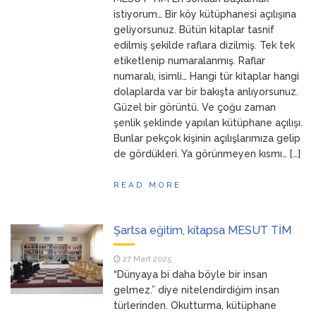
ANNEM
23 Mart 2026
istiyorum… Bir köy kütüphanesi açılışına
geliyorsunuz. Bütün kitaplar tasnif
edilmiş şekilde raflara dizilmiş. Tek tek
etiketlenip numaralanmış. Raflar
numaralı, isimli… Hangi tür kitaplar hangi
dolaplarda var bir bakışta anlıyorsunuz.
Güzel bir görüntü. Ve çoğu zaman
şenlik şeklinde yapılan kütüphane açılışı.
Bunlar pekçok kişinin açılışlarımıza gelip
de gördükleri. Ya görünmeyen kısmı… […]
READ MORE
Şartsa eğitim, kitapsa MESUT TİM
27 Mart 2025
“Dünyaya bi daha böyle bir insan
gelmez.” diye nitelendirdiğim insan
türlerinden. Okutturma, kütüphane