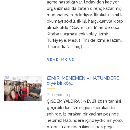
açma hastalığı var, tedaviden kaçıyor,
organizması da zaten direnç kazanmış,
müdahaleyi reddediyor. İlkokul 1. sınıfta
okumayı söktü. İlk işi, harçlıklarıyla kitap
almak oldu. “Gavur İzmirli” ne de olsa.
Kitaba ulaşması çok kolay. İzmir
Türkiye’ye, Mesut Tim de İzmir’e lazım…
Ticaret kafası hiç […]
READ MORE
İZMİR, MENEMEN – HATUNDERE
diye bir köy…
11 Eylül 2019
ÇİĞDEM YALDIRAK 9 Eylül 2019 tarihini
geçirdik dün. İzmir gibi iz bırakan bir
şehirde, iz bırakan bir kadının peşinde
hepimiz Hatundere içindeydik. Bir yolcu
otobüsü ardından ikincisi peş peşe