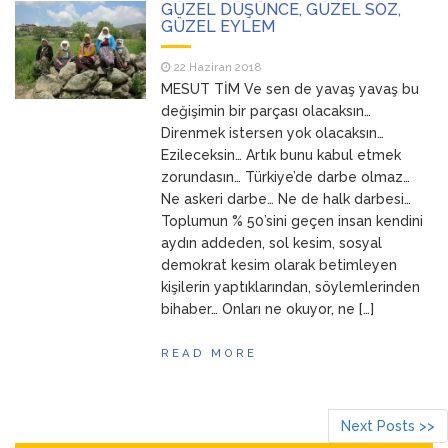
GÜZEL DÜŞÜNCE, GÜZEL SÖZ,
GÜZEL EYLEM
22 Haziran 2018
MESUT TİM Ve sen de yavaş yavaş bu
değişimin bir parçası olacaksın…
Direnmek istersen yok olacaksın…
Ezileceksin… Artık bunu kabul etmek
zorundasın… Türkiye’de darbe olmaz…
Ne askeri darbe… Ne de halk darbesi…
Toplumun % 50’sini geçen insan kendini
aydın addeden, sol kesim, sosyal
demokrat kesim olarak betimleyen
kişilerin yaptıklarından, söylemlerinden
bihaber… Onları ne okuyor, ne […]
READ MORE
Next Posts >>