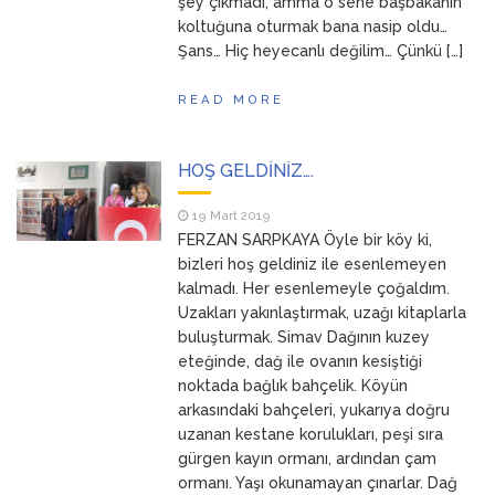
şey çıkmadı, amma o sene başbakanın
koltuğuna oturmak bana nasip oldu…
Şans… Hiç heyecanlı değilim… Çünkü […]
READ MORE
HOŞ GELDİNİZ….
19 Mart 2019
FERZAN SARPKAYA Öyle bir köy ki,
bizleri hoş geldiniz ile esenlemeyen
kalmadı. Her esenlemeyle çoğaldım.
Uzakları yakınlaştırmak, uzağı kitaplarla
buluşturmak. Simav Dağının kuzey
eteğinde, dağ ile ovanın kesiştiği
noktada bağlık bahçelik. Köyün
arkasındaki bahçeleri, yukarıya doğru
uzanan kestane korulukları, peşi sıra
gürgen kayın ormanı, ardından çam
ormanı. Yaşı okunamayan çınarlar. Dağ