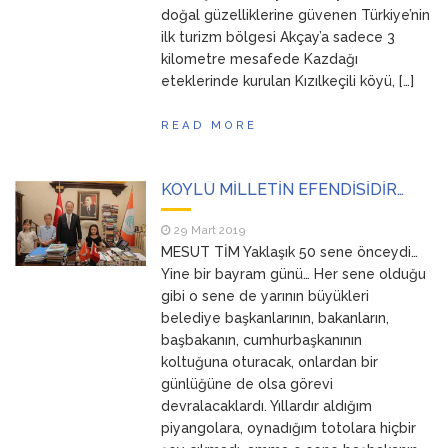
doğal güzelliklerine güvenen Türkiye’nin
ilk turizm bölgesi Akçay’a sadece 3
kilometre mesafede Kazdağı
eteklerinde kurulan Kızılkeçili köyü, […]
READ MORE
KÖYLÜ MİLLETİN EFENDİSİDİR…
29 Mart 2019
MESUT TİM Yaklaşık 50 sene önceydi…
Yine bir bayram günü… Her sene olduğu
gibi o sene de yarının büyükleri
belediye başkanlarının, bakanların,
başbakanın, cumhurbaşkanının
koltuğuna oturacak, onlardan bir
günlüğüne de olsa görevi
devralacaklardı. Yıllardır aldığım
piyangolara, oynadığım totolara hiçbir