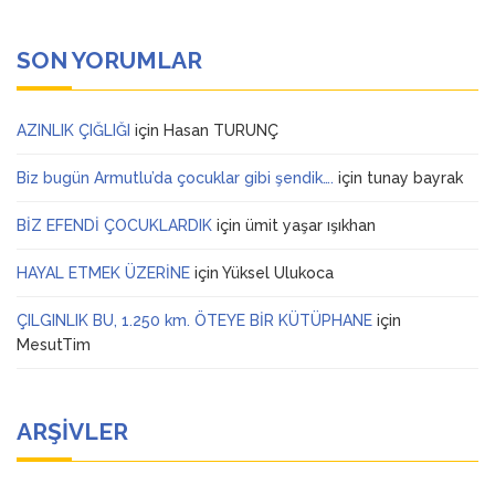
SON YORUMLAR
AZINLIK ÇIĞLIĞI
için
Hasan TURUNÇ
Biz bugün Armutlu’da çocuklar gibi şendik….
için
tunay bayrak
BİZ EFENDİ ÇOCUKLARDIK
için
ümit yaşar ışıkhan
HAYAL ETMEK ÜZERİNE
için
Yüksel Ulukoca
ÇILGINLIK BU, 1.250 km. ÖTEYE BİR KÜTÜPHANE
için
MesutTim
ARŞIVLER