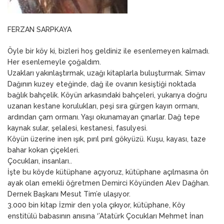
FERZAN SARPKAYA
Öyle bir köy ki, bizleri hoş geldiniz ile esenlemeyen kalmadı.
Her esenlemeyle çoğaldım.
Uzakları yakınlaştırmak, uzağı kitaplarla buluşturmak. Simav
Dağının kuzey eteğinde, dağ ile ovanın kesiştiği noktada
bağlık bahçelik. Köyün arkasındaki bahçeleri, yukarıya doğru
uzanan kestane korulukları, peşi sıra gürgen kayın ormanı,
ardından çam ormanı. Yaşı okunamayan çınarlar. Dağ tepe
kaynak sular, şelalesi, kestanesi, fasulyesi.
Köyün üzerine inen ışık, pırıl pırıl gökyüzü. Kuşu, kayası, taze
bahar kokan çiçekleri.
Çocukları, insanları..
İşte bu köyde kütüphane açıyoruz, kütüphane açılmasına ön
ayak olan emekli öğretmen Demirci Köyünden Alev Dağhan.
Dernek Başkanı Mesut Tim’e ulaşıyor.
3.000 bin kitap İzmir den yola çıkıyor, kütüphane, Köy
enstitülü babasının anısına ‘’Atatürk Çocukları Mehmet İnan