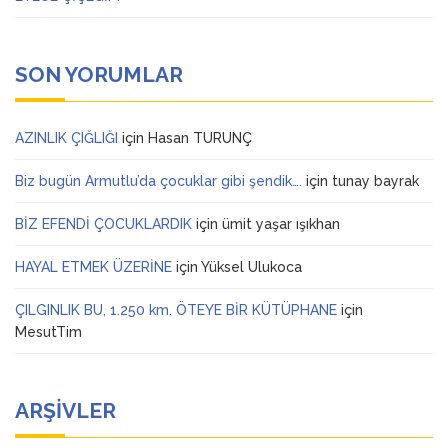
SON YORUMLAR
AZINLIK ÇIĞLIĞI
için
Hasan TURUNÇ
Biz bugün Armutlu’da çocuklar gibi şendik….
için
tunay bayrak
BİZ EFENDİ ÇOCUKLARDIK
için
ümit yaşar ışıkhan
HAYAL ETMEK ÜZERİNE
için
Yüksel Ulukoca
ÇILGINLIK BU, 1.250 km. ÖTEYE BİR KÜTÜPHANE
için
MesutTim
ARŞIVLER