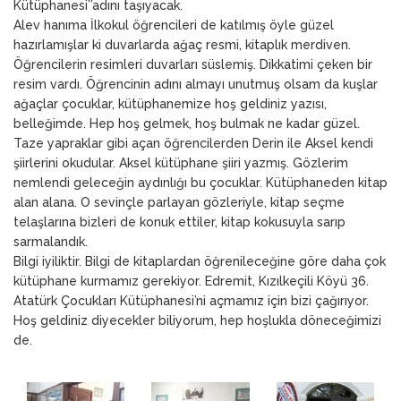
Kütüphanesi’’adını taşıyacak.
Alev hanıma İlkokul öğrencileri de katılmış öyle güzel
hazırlamışlar ki duvarlarda ağaç resmi, kitaplık merdiven.
Öğrencilerin resimleri duvarları süslemiş. Dikkatimi çeken bir
resim vardı. Öğrencinin adını almayı unutmuş olsam da kuşlar
ağaçlar çocuklar, kütüphanemize hoş geldiniz yazısı,
belleğimde. Hep hoş gelmek, hoş bulmak ne kadar güzel.
Taze yapraklar gibi açan öğrencilerden Derin ile Aksel kendi
şiirlerini okudular. Aksel kütüphane şiiri yazmış. Gözlerim
nemlendi geleceğin aydınlığı bu çocuklar. Kütüphaneden kitap
alan alana. O sevinçle parlayan gözleriyle, kitap seçme
telaşlarına bizleri de konuk ettiler, kitap kokusuyla sarıp
sarmalandık.
Bilgi iyiliktir. Bilgi de kitaplardan öğrenileceğine göre daha çok
kütüphane kurmamız gerekiyor. Edremit, Kızılkeçili Köyü 36.
Atatürk Çocukları Kütüphanesi’ni açmamız için bizi çağırıyor.
Hoş geldiniz diyecekler biliyorum, hep hoşlukla döneceğimizi
de.