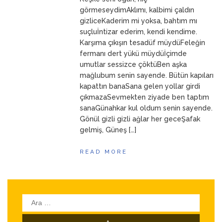
ANNEM
23 Mart 2026
görmeseydimAklımı, kalbimi çaldın
gizliceKaderim mi yoksa, bahtım mı
suçluİntizar ederim, kendi kendime.
Karşıma çıkışın tesadüf müydüFeleğin
fermanı dert yükü müydüİçimde
umutlar sessizce çöktüBen aşka
mağlubum senin sayende. Bütün kapıları
kapattın banaSana gelen yollar girdi
çıkmazaSevmekten ziyade ben taptım
sanaGünahkar kul oldum senin sayende.
Gönül gizli gizli ağlar her geceŞafak
gelmiş, Güneş […]
READ MORE
Arama: