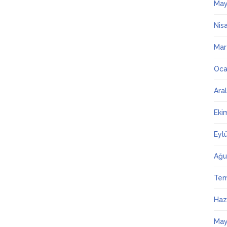
May
Nis
Mar
Oca
Ara
Eki
Eyl
Ağu
Te
Haz
May