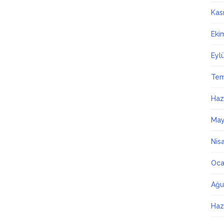
Kas
Eki
Eyl
Te
Haz
May
Nis
Oca
Ağu
Haz