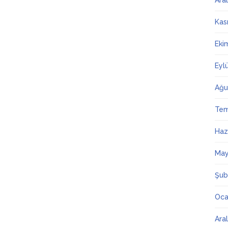
Ara
Kas
Eki
Eyl
Ağu
Te
Haz
May
Şub
Oca
Ara