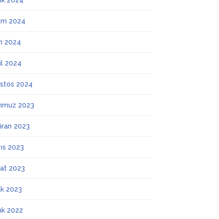
lık 2024
ım 2024
m 2024
ül 2024
stos 2024
mmuz 2023
iran 2023
ıs 2023
at 2023
k 2023
lık 2022