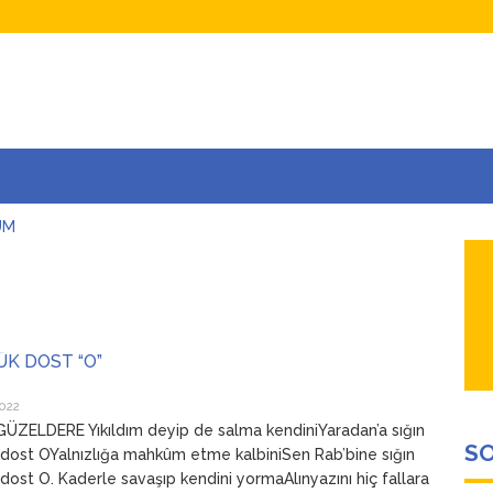
UM
AŞINA
AR
İÇEĞİM
ADAR ÇOK SEVİYORUM Kİ
ÜK DOST “O”
022
ZELDERE Yıkıldım deyip de salma kendiniYaradan’a sığın
SO
dost OYalnızlığa mahkûm etme kalbiniSen Rab’bine sığın
dost O. Kaderle savaşıp kendini yormaAlınyazını hiç fallara