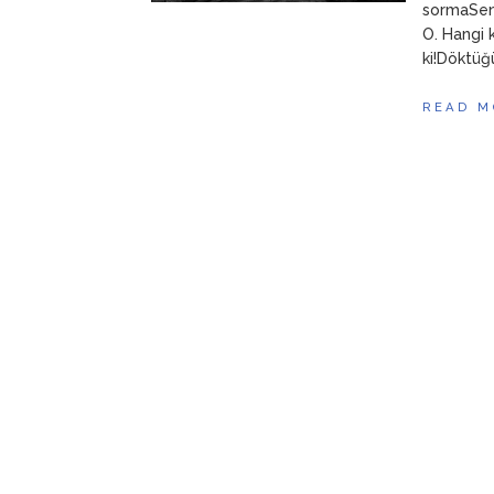
sormaSen 
O. Hangi 
ki!Döktüğ
READ M