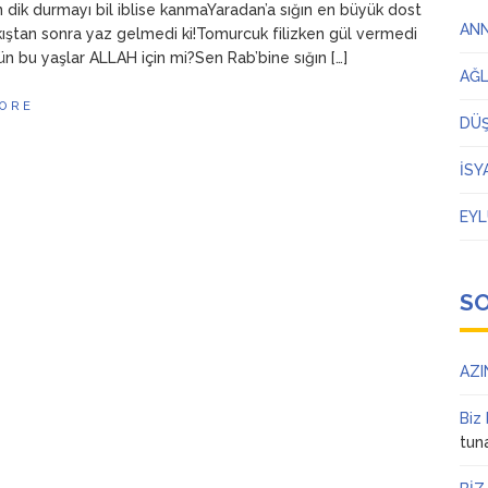
dik durmayı bil iblise kanmaYaradan’a sığın en büyük dost
AN
kıştan sonra yaz gelmedi ki!Tomurcuk filizken gül vermedi
ün bu yaşlar ALLAH için mi?Sen Rab’bine sığın […]
AĞ
ORE
DÜ
İSY
EYL
S
AZI
Biz
tun