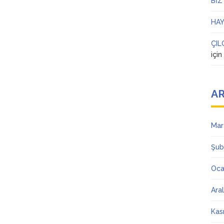
BİZ
HAY
ÇIL
içi
AR
Mar
Şub
Oca
Ara
Kas