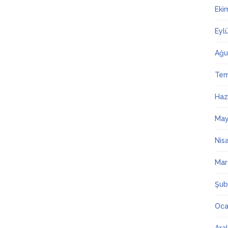
Eki
Eyl
Ağu
Te
Haz
May
Nis
Mar
Şub
Oca