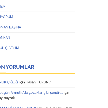
NEM
LIYORUM
ŞMAN BAŞINA
ANKAR
ÜL ÇİÇEĞİM
ON YORUMLAR
NLIK ÇIĞLIĞI
için
Hasan TURUNÇ
 bugün Armutlu’da çocuklar gibi şendik….
için
ay bayrak