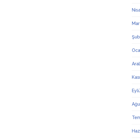
Nis
Mar
Şub
Oca
Ara
Kas
Eyl
Ağu
Te
Haz