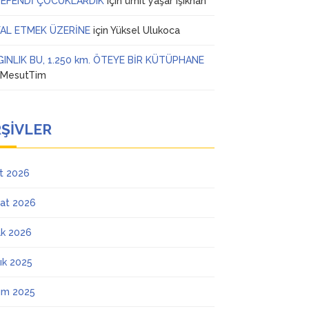
 EFENDİ ÇOCUKLARDIK
için
ümit yaşar ışıkhan
AL ETMEK ÜZERİNE
için
Yüksel Ulukoca
GINLIK BU, 1.250 km. ÖTEYE BİR KÜTÜPHANE
n
MesutTim
ŞIVLER
t 2026
at 2026
k 2026
lık 2025
ım 2025