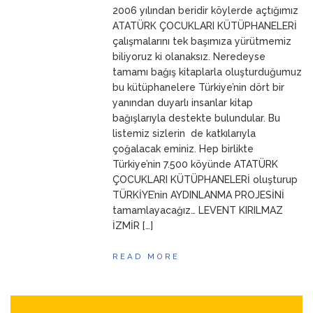
2006 yılından beridir köylerde açtığımız
ANNEM
23 Mart 2026
ATATÜRK ÇOCUKLARI KÜTÜPHANELERİ
çalışmalarını tek başımıza yürütmemiz
biliyoruz ki olanaksız. Neredeyse
tamamı bağış kitaplarla oluşturduğumuz
bu kütüphanelere Türkiye’nin dört bir
yanından duyarlı insanlar kitap
bağışlarıyla destekte bulundular. Bu
listemiz sizlerin de katkılarıyla
çoğalacak eminiz. Hep birlikte
Türkiye’nin 7.500 köyünde ATATÜRK
ÇOCUKLARI KÜTÜPHANELERİ oluşturup
TÜRKİYE’nin AYDINLANMA PROJESİNİ
tamamlayacağız… LEVENT KIRILMAZ
İZMİR […]
READ MORE