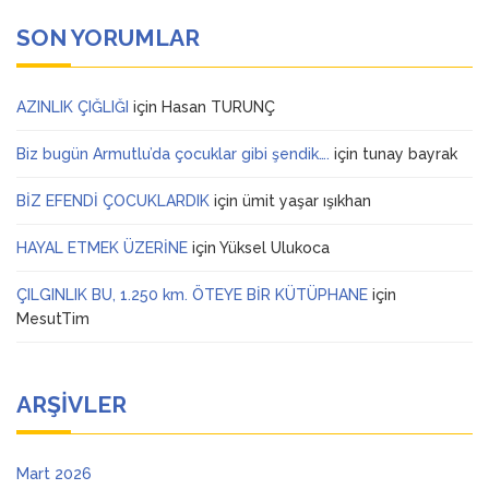
SON YORUMLAR
AZINLIK ÇIĞLIĞI
için
Hasan TURUNÇ
Biz bugün Armutlu’da çocuklar gibi şendik….
için
tunay bayrak
BİZ EFENDİ ÇOCUKLARDIK
için
ümit yaşar ışıkhan
HAYAL ETMEK ÜZERİNE
için
Yüksel Ulukoca
ÇILGINLIK BU, 1.250 km. ÖTEYE BİR KÜTÜPHANE
için
MesutTim
ARŞIVLER
Mart 2026