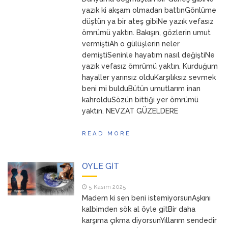
ANNEM
23 Mart 2026
yazık ki akşam olmadan battınGönlüme
düştün ya bir ateş gibiNe yazık vefasız
ömrümü yaktın. Bakışın, gözlerin umut
vermiştiAh o gülüşlerin neler
demiştiSeninle hayatım nasıl değiştiNe
yazık vefasız ömrümü yaktın. Kurduğum
hayaller yarınsız olduKarşılıksız sevmek
beni mi bulduBütün umutlarım inan
kahrolduSözün bittiği yer ömrümü
yaktın. NEVZAT GÜZELDERE
READ MORE
ÖYLE GİT
5 Kasım 2025
Madem ki sen beni istemiyorsunAşkını
kalbimden sök al öyle gitBir daha
karşıma çıkma diyorsunYıllarım sendedir