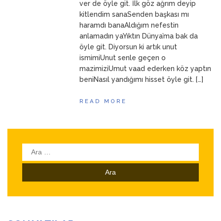
ver de öyle git. İlk göz ağrım deyip
kitlendim sanaSenden başkası mı
haramdı banaAldığım nefestin
anlamadın yaYıktın Dünya’ma bak da
öyle git. Diyorsun ki artık unut
ismimiUnut senle geçen o
mazimiziUmut vaad ederken köz yaptın
beniNasıl yandığımı hisset öyle git. […]
READ MORE
Arama: