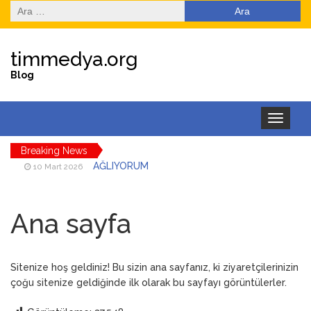
timmedya.org
Blog
Toggle
navigation
Breaking News
AĞLIYORUM
10 Mart 2026
DÜŞMAN BAŞINA
3 Mart 2026
Ana sayfa
İSYANKAR
18 Şubat 2026
EYLÜL ÇİÇEĞİM
14 Şubat 2026
Sitenize hoş geldiniz! Bu sizin ana sayfanız, ki ziyaretçilerinizin
çoğu sitenize geldiğinde ilk olarak bu sayfayı görüntülerler.
SENİ O KADAR ÇOK
3 Şubat 2026
SEVİYORUM Kİ