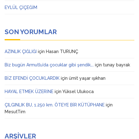
EYLÜL ÇİÇEĞİM
SON YORUMLAR
AZINLIK ÇIĞLIĞI
için
Hasan TURUNÇ
Biz bugün Armutlu’da çocuklar gibi şendik….
için
tunay bayrak
BİZ EFENDİ ÇOCUKLARDIK
için
ümit yaşar ışıkhan
HAYAL ETMEK ÜZERİNE
için
Yüksel Ulukoca
ÇILGINLIK BU, 1.250 km. ÖTEYE BİR KÜTÜPHANE
için
MesutTim
ARŞIVLER