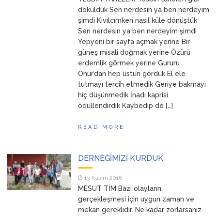
ANNEM
23 Mart 2026
döküldük Sen nerdesin ya ben nerdeyim
şimdi Kıvılcımken nasıl küle dönüştük
Sen nerdesin ya ben nerdeyim şimdi
Yepyeni bir sayfa açmak yerine Bir
güneş misali doğmak yerine Özürü
erdemlik görmek yerine Gururu
Onur’dan hep üstün gördük El ele
tutmayı tercih etmedik Geriye bakmayı
hiç düşünmedik İnadı kaprisi
ödüllendirdik Kaybedip de […]
READ MORE
DERNEĞİMİZİ KURDUK
13 Kasım 2018
MESUT TİM Bazı olayların
gerçekleşmesi için uygun zaman ve
mekan gereklidir. Ne kadar zorlarsanız