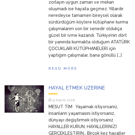
zorlayın uygun zaman ve mekan
oluşmadı ise hayata geçmez. Yıllardır
neredeyse tamamen bireysel olarak
sürdürdüğüm köylere kütüphane kurma
çalışmalarım son bir senedir oldukça
güzel bir ivme kazandı. Türkiye’nin dört
bir yanında kurmakta olduğum ATATÜRK
ÇOCUKLARI KÜTÜPHANELERİ için
yaptığım çalışmalar, bana gönüllü […]
READ MORE
HAYAL ETMEK ÜZERİNE
9 Kasım 2018
MESUT TİM Yaşamak istiyorsanız,
insanların yaşamasını istiyorsanız,
dünyayı değiştirmek istiyorsanız
HAYALLER KURUN, HAYALLERİNİZİ
GERÇEKLEŞTİRİN… Birçok kez hayaller