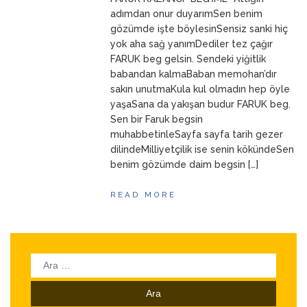
ANNEM
23 Mart 2026
adımdan onur duyarımSen benim
gözümde işte böylesinSensiz sanki hiç
yok aha sağ yanımDediler tez çağır
FARUK beg gelsin. Sendeki yiğitlik
babandan kalmaBaban memohan’dır
sakın unutmaKula kul olmadın hep öyle
yaşaSana da yakışan budur FARUK beg.
Sen bir Faruk begsin
muhabbetinleSayfa sayfa tarih gezer
dilindeMilliyetçilik ise senin kökündeSen
benim gözümde daim begsin […]
READ MORE
Arama: