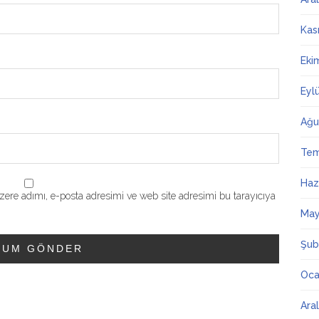
Kas
Eki
Eyl
Ağu
Te
Haz
ere adımı, e-posta adresimi ve web site adresimi bu tarayıcıya
May
Şub
Oca
Ara