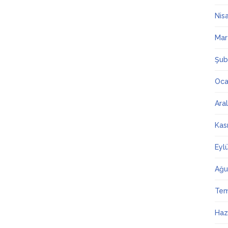
Nis
Mar
Şub
Oca
Ara
Kas
Eyl
Ağu
Te
Haz