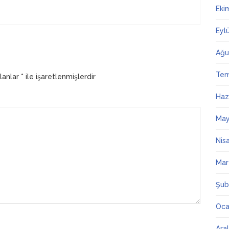
Eki
Eyl
Ağu
Te
alanlar
*
ile işaretlenmişlerdir
Haz
May
Nis
Mar
Şub
Oca
Ara