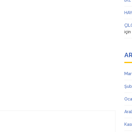
BİZ
HAY
ÇIL
içi
AR
Mar
Şub
Oca
Ara
Kas