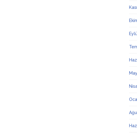
Kas
Eki
Eyl
Te
Haz
May
Nis
Oca
Ağu
Haz