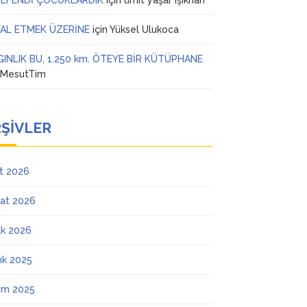
 EFENDİ ÇOCUKLARDIK
için
ümit yaşar ışıkhan
AL ETMEK ÜZERİNE
için
Yüksel Ulukoca
GINLIK BU, 1.250 km. ÖTEYE BİR KÜTÜPHANE
n
MesutTim
ŞIVLER
t 2026
at 2026
k 2026
lık 2025
ım 2025