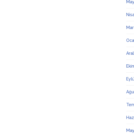
May
Nis
Mar
Oca
Ara
Eki
Eyl
Ağu
Te
Haz
May