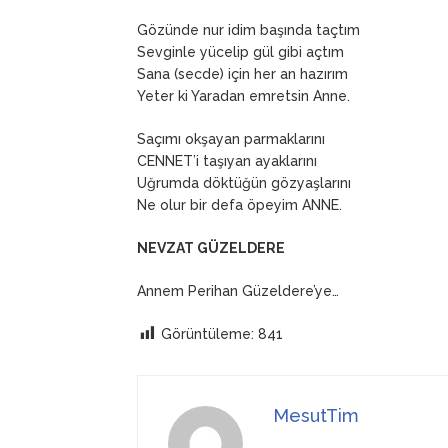
Gözünde nur idim başında taçtım
Sevginle yücelip gül gibi açtım
Sana (secde) için her an hazırım
Yeter ki Yaradan emretsin Anne.
Saçımı okşayan parmaklarını
CENNET’i taşıyan ayaklarını
Uğrumda döktüğün gözyaşlarını
Ne olur bir defa öpeyim ANNE.
NEVZAT GÜZELDERE
Annem Perihan Güzeldere’ye…
Görüntüleme:
841
MesutTim