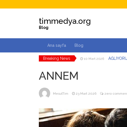
timmedya.org
Blog
Ana sayfa
Blog
Breaking News
AĞLIYOR
10 Mart 2026
DÜŞMAN B
3 Mart 2026
İSYANK
18 Şubat 2026
ANNEM
EYLÜL Ç
14 Şubat 2026
SENİ O K
3 Şubat 2026
ANNEM
23 Mart 2026
MesutTim
23 Mart 2026
zero commen