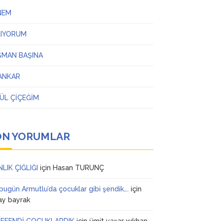
NEM
LIYORUM
ŞMAN BAŞINA
ANKAR
ÜL ÇİÇEĞİM
ON YORUMLAR
NLIK ÇIĞLIĞI
için
Hasan TURUNÇ
 bugün Armutlu’da çocuklar gibi şendik….
için
ay bayrak