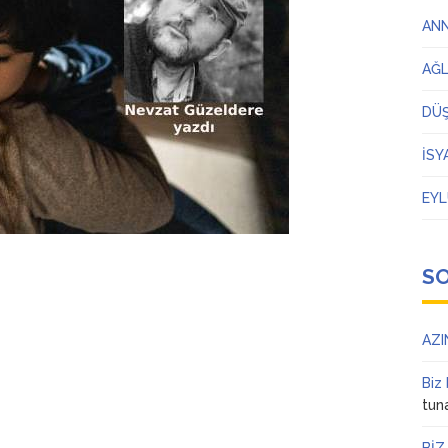
AN
AĞ
DÜ
İSY
EYL
S
AZI
Biz
tun