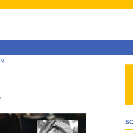
UM
AŞINA
AR
İÇEĞİM
ADAR ÇOK SEVİYORUM Kİ
t
SO