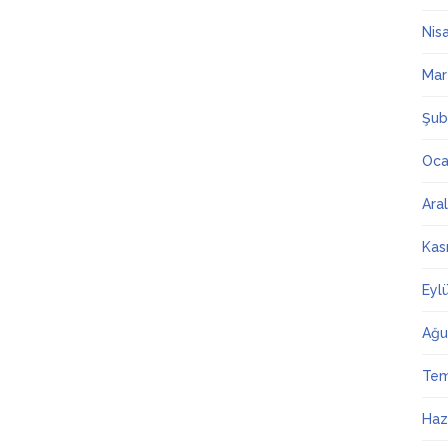
Nis
Mar
Şub
Oca
Ara
Kas
Eyl
Ağu
Te
Haz