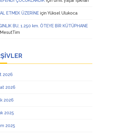
 EFENDİ ÇOCUKLARDIK
için
ümit yaşar ışıkhan
AL ETMEK ÜZERİNE
için
Yüksel Ulukoca
GINLIK BU, 1.250 km. ÖTEYE BİR KÜTÜPHANE
n
MesutTim
ŞIVLER
t 2026
at 2026
k 2026
lık 2025
ım 2025