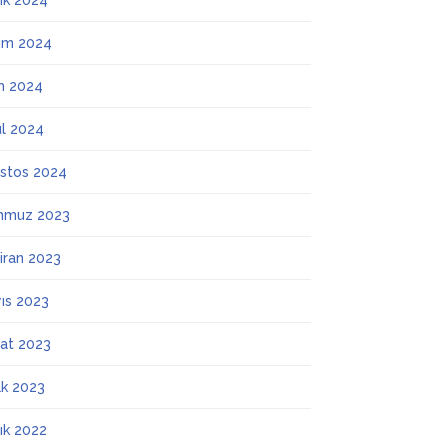
lık 2024
ım 2024
m 2024
ül 2024
stos 2024
mmuz 2023
iran 2023
ıs 2023
at 2023
k 2023
lık 2022