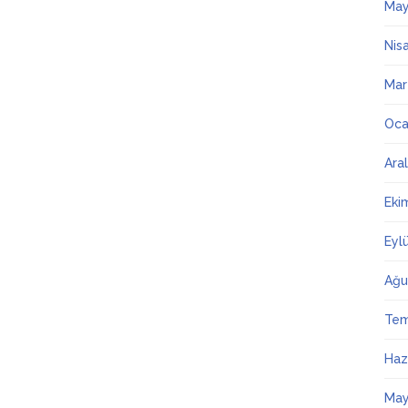
May
Nis
Mar
Oca
Ara
Eki
Eyl
Ağu
Te
Haz
May