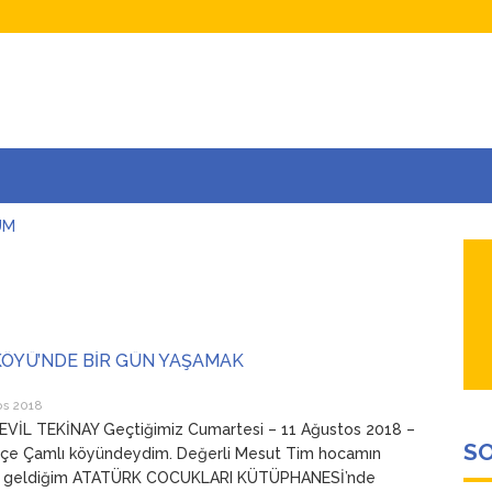
UM
AŞINA
AR
İÇEĞİM
ADAR ÇOK SEVİYORUM Kİ
KÖYÜ’NDE BİR GÜN YAŞAMAK
os 2018
EVİL TEKİNAY Geçtiğimiz Cumartesi – 11 Ağustos 2018 –
SO
çe Çamlı köyündeydim. Değerli Mesut Tim hocamın
e geldiğim ATATÜRK COCUKLARI KÜTÜPHANESİ’nde