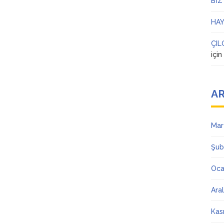
BİZ
HAY
ÇIL
içi
AR
Mar
Şub
Oca
Ara
Kas