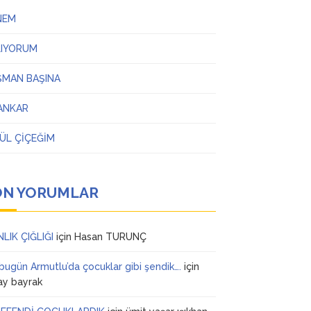
NEM
LIYORUM
ŞMAN BAŞINA
ANKAR
ÜL ÇİÇEĞİM
ON YORUMLAR
NLIK ÇIĞLIĞI
için
Hasan TURUNÇ
 bugün Armutlu’da çocuklar gibi şendik….
için
ay bayrak