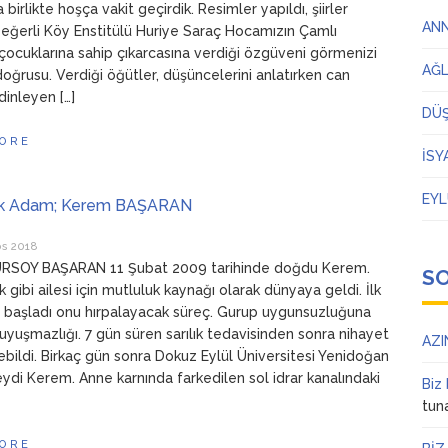
 birlikte hoşça vakit geçirdik. Resimler yapıldı, şiirler
AN
eğerli Köy Enstitülü Huriye Saraç Hocamızın Çamlı
çocuklarına sahip çıkarcasına verdiği özgüveni görmenizi
AĞ
doğrusu. Verdiği öğütler, düşüncelerini anlatırken can
 dinleyen […]
DÜ
ORE
İSY
EYL
ük Adam; Kerem BAŞARAN
os 2018
RSOY BAŞARAN 11 Şubat 2009 tarihinde doğdu Kerem.
S
gibi ailesi için mutluluk kaynağı olarak dünyaya geldi. İlk
 başladı onu hırpalayacak süreç. Gurup uygunsuzluğuna
 uyuşmazlığı. 7 gün süren sarılık tedavisinden sonra nihayet
AZI
ebildi. Birkaç gün sonra Dokuz Eylül Üniversitesi Yenidoğan
eydi Kerem. Anne karnında farkedilen sol idrar kanalındaki
Biz
tun
ORE