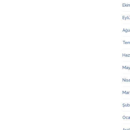
Eki
Eyl
Ağu
Te
Haz
May
Nis
Mar
Şub
Oca