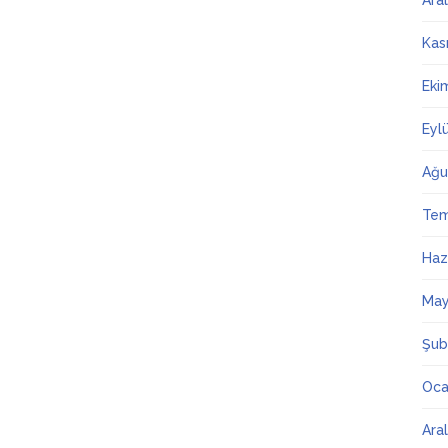
Ara
Kas
Eki
Eyl
Ağu
Te
Haz
May
Şub
Oca
Ara