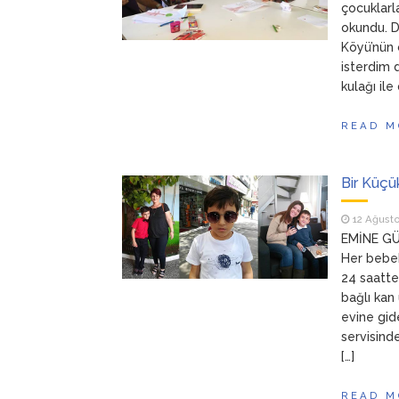
çocuklarla
okundu. D
Köyü’nün 
isterdim 
kulağı ile
READ M
Bir Küç
12 Ağust
EMİNE GÜ
Her bebek 
24 saatte
bağlı kan
evine gid
servisind
[…]
READ M