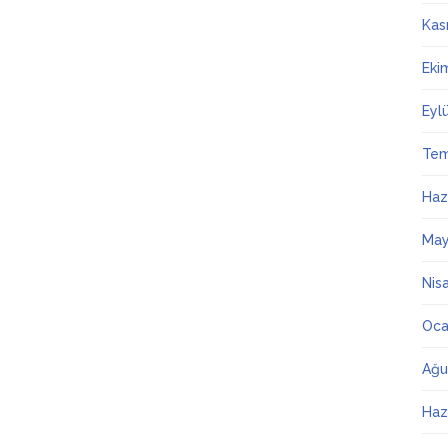
Kas
Eki
Eyl
Te
Haz
May
Nis
Oca
Ağu
Haz