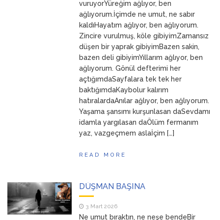
vuruyorYüreğim ağlıyor, ben
ağlıyorum.İçimde ne umut, ne sabır
kaldıHayatım ağlıyor, ben ağlıyorum.
Zincire vurulmuş, köle gibiyimZamansız
düşen bir yaprak gibiyimBazen sakin,
bazen deli gibiyimYıllarım ağlıyor, ben
ağlıyorum. Gönül defterimi her
açtığımdaSayfalara tek tek her
baktığımdaKaybolur kalırım
hatıralardaAnılar ağlıyor, ben ağlıyorum.
Yaşama şansımı kurşunlasan daSevdamı
idamla yargılasan daÖlüm fermanım
yaz, vazgeçmem aslaİçim […]
READ MORE
DÜŞMAN BAŞINA
3 Mart 2026
Ne umut bıraktın, ne neşe bendeBir