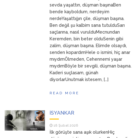
sevda yaşattın, düşman başınaBen
bende kayboldum, nerdeyim
nerdeYaşattığın çile, düşman başına.
Ben değil şu kalbim sana tutulduSarı
saçlarına, nasıl vurulduMecnundan
Keremden, bin beter olduSenin gibi
zalim, düşman başına. Elimde olsaydı,
senden kopardımHele o ismini, hiç anar
mıydımÖlmeden, Cehennemi yaşar
mıydımBöyle bir sevgili, düşman başına.
Kaderi suçlasam, günah
diyorlarUnutmak istesem, […]
READ MORE
İSYANKAR
18 Şubat 2026
İlk görüşte sana aşık olurkenHiç