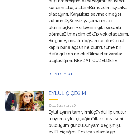
düşünmemiştim yanacağımıBen kendi
kendimi ateşe attımBilmezdim isyankar
olacağımı. Karşılıksız sevmek meğer
zulümmüşSensiz yaşamanın adı
ölümmüşKim var benim gibi saadeti
görmüşBilmezdim çöküp yok olacağımı.
Bir güneş misali, doğsan ne olurGönül
kapın bana açsan ne olurYüzüme bir
defa gülsen ne olurBilmezler karalar
bağladığımı. NEVZAT GÜZELDERE
READ MORE
EYLÜL ÇİÇEĞİM
14 Şubat 2026
Eylül ayının tam yirmiüçüydüHiç unutur
muyum eylül çiçeğimYıllar sonra seni
bulduğum gündüDünyam değişmişti
eylül çiçeğim. Dostça selamlaşıp