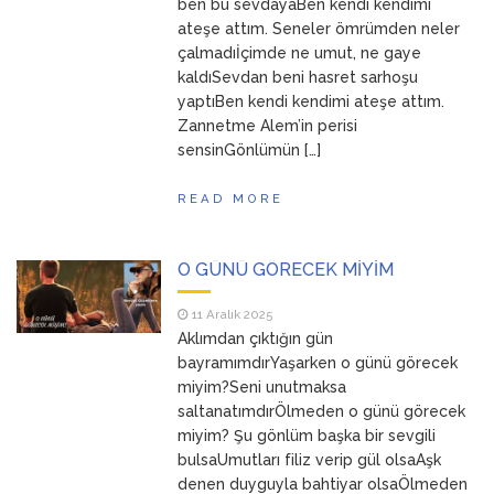
ben bu sevdayaBen kendi kendimi
ateşe attım. Seneler ömrümden neler
çalmadıİçimde ne umut, ne gaye
kaldıSevdan beni hasret sarhoşu
yaptıBen kendi kendimi ateşe attım.
Zannetme Alem’in perisi
sensinGönlümün […]
READ MORE
O GÜNÜ GÖRECEK MİYİM
11 Aralık 2025
Aklımdan çıktığın gün
bayramımdırYaşarken o günü görecek
miyim?Seni unutmaksa
saltanatımdırÖlmeden o günü görecek
miyim? Şu gönlüm başka bir sevgili
bulsaUmutları filiz verip gül olsaAşk
denen duyguyla bahtiyar olsaÖlmeden