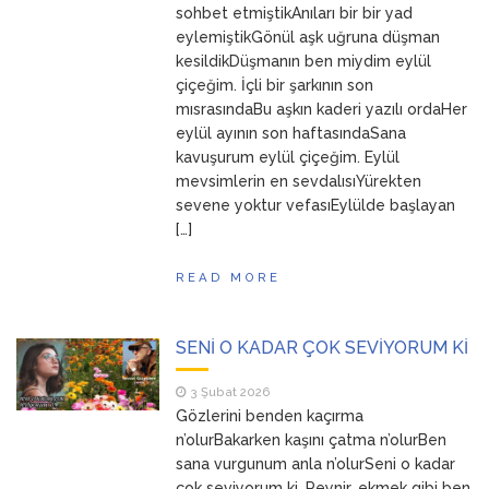
sohbet etmiştikAnıları bir bir yad
eylemiştikGönül aşk uğruna düşman
kesildikDüşmanın ben miydim eylül
çiçeğim. İçli bir şarkının son
mısrasındaBu aşkın kaderi yazılı ordaHer
eylül ayının son haftasındaSana
kavuşurum eylül çiçeğim. Eylül
mevsimlerin en sevdalısıYürekten
sevene yoktur vefasıEylülde başlayan
[…]
READ MORE
SENİ O KADAR ÇOK SEVİYORUM Kİ
3 Şubat 2026
Gözlerini benden kaçırma
n’olurBakarken kaşını çatma n’olurBen
sana vurgunum anla n’olurSeni o kadar
çok seviyorum ki. Peynir, ekmek gibi ben