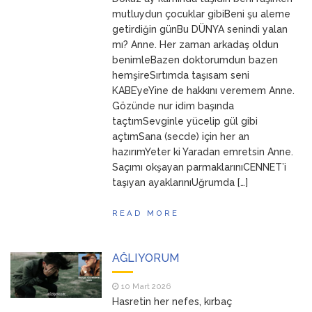
ANNEM
23 Mart 2026
mutluydun çocuklar gibiBeni şu aleme
getirdiğin günBu DÜNYA senindi yalan
mı? Anne. Her zaman arkadaş oldun
benimleBazen doktorumdun bazen
hemşireSırtımda taşısam seni
KABE’yeYine de hakkını veremem Anne.
Gözünde nur idim başında
taçtımSevginle yücelip gül gibi
açtımSana (secde) için her an
hazırımYeter ki Yaradan emretsin Anne.
Saçımı okşayan parmaklarınıCENNET’i
taşıyan ayaklarınıUğrumda […]
READ MORE
AĞLIYORUM
10 Mart 2026
Hasretin her nefes, kırbaç