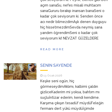
açım sanaSu, nefes misali muhtacım
sanaGururu bırakıp inansan banaSeni o
kadar çok seviyorum ki. Senden önce
acı nedir bilmezdimAşk denen duyguyu
hiç hissetmezdimSevda neymiş sana
yandım öğrendimSeni o kadar çok
seviyorum ki! NEVZAT GÜZELDERE
READ MORE
SENİN SAYENDE
13 Ocak 2026
Keşke seni ogün, hiç
görmeseydimAklımı, kalbimi çaldın
gizliceKaderim mi yoksa, bahtım mı
suçluİntizar ederim, kendi kendime.
Karşıma çıkışın tesadüf müydüFeleğin
fermanı dert yükü müydüİçimde