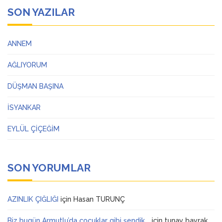
SON YAZILAR
ANNEM
AĞLIYORUM
DÜŞMAN BAŞINA
İSYANKAR
EYLÜL ÇİÇEĞİM
SON YORUMLAR
AZINLIK ÇIĞLIĞI
için
Hasan TURUNÇ
Biz bugün Armutlu’da çocuklar gibi şendik….
için
tunay bayrak