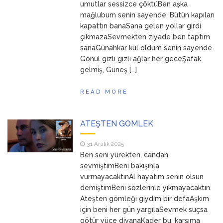
umutlar sessizce çöktüBen aşka
mağlubum senin sayende. Bütün kapıları
kapattın banaSana gelen yollar girdi
çıkmazaSevmekten ziyade ben taptım
sanaGünahkar kul oldum senin sayende.
Gönül gizli gizli ağlar her geceŞafak
gelmiş, Güneş […]
READ MORE
ATEŞTEN GÖMLEK
31 Aralık 2025
Ben seni yürekten, candan
sevmiştimBeni bakışınla
vurmayacaktınAl hayatım senin olsun
demiştimBeni sözlerinle yıkmayacaktın.
Ateşten gömleği giydim bir defaAşkım
için beni her gün yargılaSevmek suçsa
götür yüce divanaKader bu, karşıma