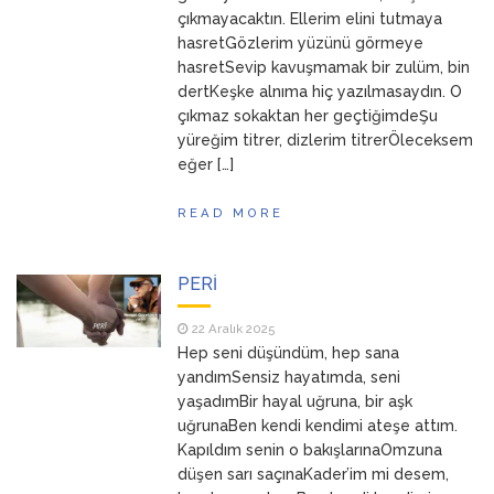
çıkmayacaktın. Ellerim elini tutmaya
hasretGözlerim yüzünü görmeye
hasretSevip kavuşmamak bir zulüm, bin
dertKeşke alnıma hiç yazılmasaydın. O
çıkmaz sokaktan her geçtiğimdeŞu
yüreğim titrer, dizlerim titrerÖleceksem
eğer […]
READ MORE
PERİ
22 Aralık 2025
Hep seni düşündüm, hep sana
yandımSensiz hayatımda, seni
yaşadımBir hayal uğruna, bir aşk
uğrunaBen kendi kendimi ateşe attım.
Kapıldım senin o bakışlarınaOmzuna
düşen sarı saçınaKader’im mi desem,