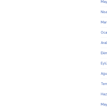
May
Nis
Mar
Oca
Ara
Eki
Eyl
Ağu
Te
Haz
May