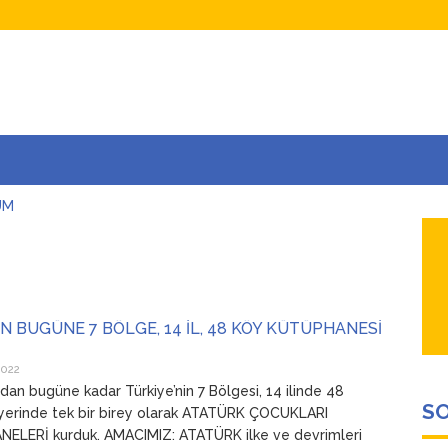
UM
AŞINA
AR
İÇEĞİM
ADAR ÇOK SEVİYORUM Kİ
N BUGÜNE 7 BÖLGE, 14 İL, 48 KÖY KÜTÜPHANESİ
2022
ndan bugüne kadar Türkiye’nin 7 Bölgesi, 14 ilinde 48
SO
yerinde tek bir birey olarak ATATÜRK ÇOCUKLARI
ELERİ kurduk. AMACIMIZ: ATATÜRK ilke ve devrimleri