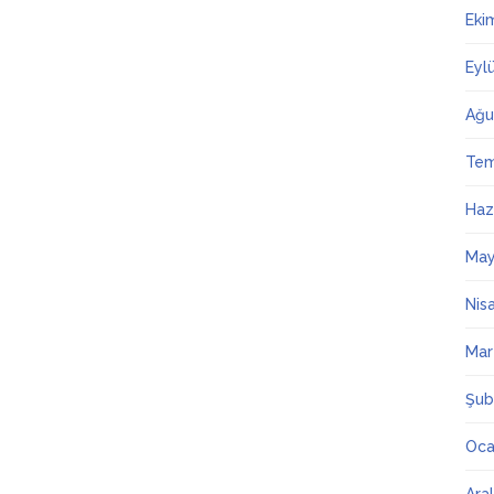
Eki
Eyl
Ağu
Te
Haz
May
Nis
Mar
Şub
Oca