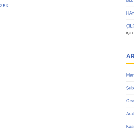
BİZ
ORE
HAY
ÇIL
içi
AR
Mar
Şub
Oca
Ara
Kas