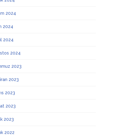
lık 2024
ım 2024
m 2024
ül 2024
stos 2024
mmuz 2023
iran 2023
ıs 2023
at 2023
k 2023
lık 2022