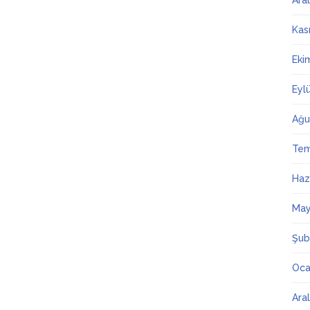
Ara
Kas
Eki
Eyl
Ağu
Te
Haz
May
Şub
Oca
Ara