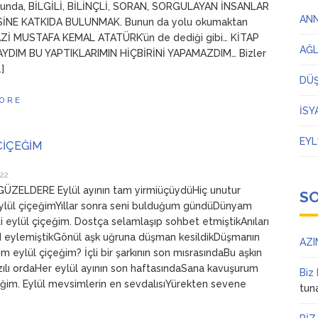
sunda, BİLGİLİ, BİLİNÇLİ, SORAN, SORGULAYAN İNSANLAR
AN
İNE KATKIDA BULUNMAK. Bunun da yolu okumaktan
AZİ MUSTAFA KEMAL ATATÜRK’ün de dediği gibi… KİTAP
AĞ
DIM BU YAPTIKLARIMIN HİÇBİRİNİ YAPAMAZDIM… Bizler
]
DÜ
ORE
İSY
EYL
ÇİÇEĞİM
022
ÜZELDERE Eylül ayının tam yirmiüçüydüHiç unutur
S
lül çiçeğimYıllar sonra seni bulduğum gündüDünyam
i eylül çiçeğim. Dostça selamlaşıp sohbet etmiştikAnıları
ad eylemiştikGönül aşk uğruna düşman kesildikDüşmanın
AZI
m eylül çiçeğim? İçli bir şarkının son mısrasındaBu aşkın
zılı ordaHer eylül ayının son haftasındaSana kavuşurum
Biz
eğim. Eylül mevsimlerin en sevdalısıYürekten sevene
tun