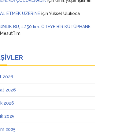
 EFENDİ ÇOCUKLARDIK
için
ümit yaşar ışıkhan
AL ETMEK ÜZERİNE
için
Yüksel Ulukoca
GINLIK BU, 1.250 km. ÖTEYE BİR KÜTÜPHANE
n
MesutTim
ŞIVLER
t 2026
at 2026
k 2026
lık 2025
ım 2025