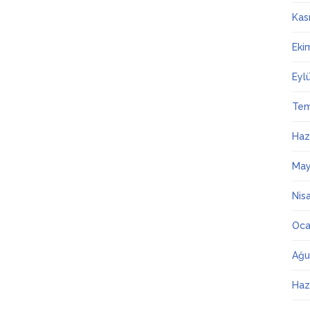
Kas
Eki
Eyl
Te
Haz
May
Nis
Oca
Ağu
Haz