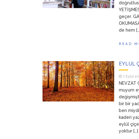
doğrultu
YETİŞMES
geçer. G
OKUMASAY
de hem […
READ M
EYLÜL 
7 Eylül 2
NEVZAT G
muyum ey
değişmişt
bir bir y
ben miydi
kaderi ya
eylül çiç
yoktur […]