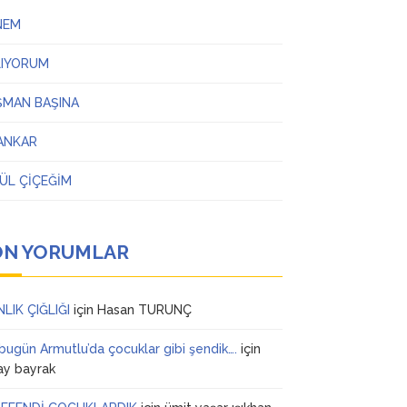
NEM
LIYORUM
ŞMAN BAŞINA
ANKAR
ÜL ÇİÇEĞİM
ON YORUMLAR
NLIK ÇIĞLIĞI
için
Hasan TURUNÇ
 bugün Armutlu’da çocuklar gibi şendik….
için
ay bayrak