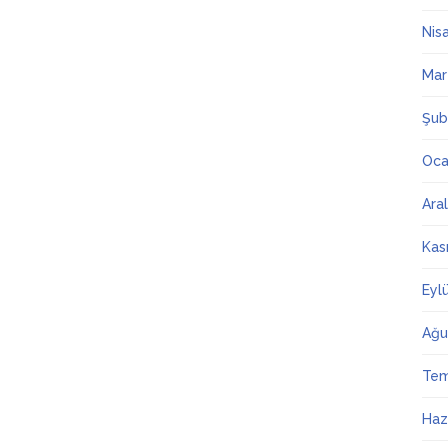
Nis
Mar
Şub
Oca
Ara
Kas
Eyl
Ağu
Te
Haz