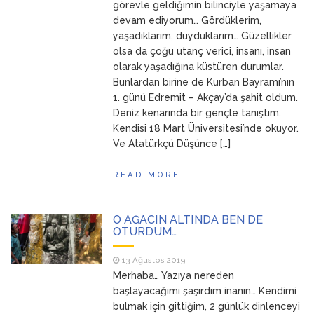
görevle geldiğimin bilinciyle yaşamaya
devam ediyorum… Gördüklerim,
yaşadıklarım, duyduklarım… Güzellikler
olsa da çoğu utanç verici, insanı, insan
olarak yaşadığına küstüren durumlar.
Bunlardan birine de Kurban Bayramı’nın
1. günü Edremit – Akçay’da şahit oldum.
Deniz kenarında bir gençle tanıştım.
Kendisi 18 Mart Üniversitesi’nde okuyor.
Ve Atatürkçü Düşünce […]
READ MORE
O AĞACIN ALTINDA BEN DE
OTURDUM…
13 Ağustos 2019
Merhaba… Yazıya nereden
başlayacağımı şaşırdım inanın… Kendimi
bulmak için gittiğim, 2 günlük dinlenceyi