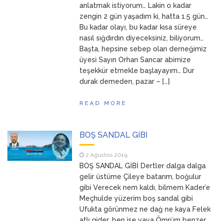
anlatmak istiyorum… Lakin o kadar
zengin 2 gün yaşadım ki, hatta 1.5 gün…
Bu kadar olayı, bu kadar kısa süreye
nasıl sığdırdın diyeceksiniz, biliyorum…
Başta, hepsine sebep olan derneğimiz
üyesi Sayın Orhan Sancar abimize
teşekkür etmekle başlayayım… Dur
durak demeden, pazar – […]
READ MORE
BOŞ SANDAL GİBİ
2 Ağustos 2019
BOŞ SANDAL GİBİ Dertler dalga dalga
gelir üstüme Çileye batarım, boğulur
gibi Verecek nem kaldı, bilmem Kader’e
Meçhulde yüzerim boş sandal gibi
Ufukta görünmez ne dağ ne kaya Felek
atlı gider, ben ise yaya Ömrüm benzer