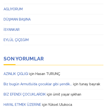
AĞLIYORUM
DÜŞMAN BAŞINA
İSYANKAR
EYLÜL ÇİÇEĞİM
SON YORUMLAR
AZINLIK ÇIĞLIĞI
için
Hasan TURUNÇ
Biz bugün Armutlu’da çocuklar gibi şendik….
için
tunay bayrak
BİZ EFENDİ ÇOCUKLARDIK
için
ümit yaşar ışıkhan
HAYAL ETMEK ÜZERİNE
için
Yüksel Ulukoca