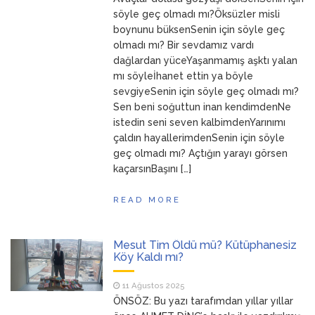
ANNEM
23 Mart 2026
söyle geç olmadı mı?Öksüzler misli
boynunu büksenSenin için söyle geç
olmadı mı? Bir sevdamız vardı
dağlardan yüceYaşanmamış aşktı yalan
mı söyleİhanet ettin ya böyle
sevgiyeSenin için söyle geç olmadı mı?
Sen beni soğuttun inan kendimdenNe
istedin seni seven kalbimdenYarınımı
çaldın hayallerimdenSenin için söyle
geç olmadı mı? Açtığın yarayı görsen
kaçarsınBaşını […]
READ MORE
Mesut Tim Öldü mü? Kütüphanesiz
Köy Kaldı mı?
11 Ağustos 2025
ÖNSÖZ: Bu yazı tarafımdan yıllar yıllar