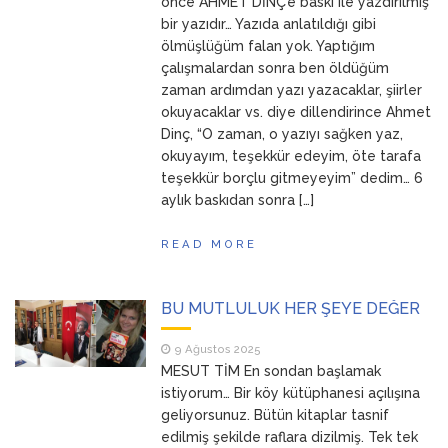
önce AHMET DİNÇ’e baskı ile yazdırılmış
bir yazıdır… Yazıda anlatıldığı gibi
ölmüşlüğüm falan yok. Yaptığım
çalışmalardan sonra ben öldüğüm
zaman ardımdan yazı yazacaklar, şiirler
okuyacaklar vs. diye dillendirince Ahmet
Dinç, “O zaman, o yazıyı sağken yaz,
okuyayım, teşekkür edeyim, öte tarafa
teşekkür borçlu gitmeyeyim” dedim… 6
aylık baskıdan sonra […]
READ MORE
BU MUTLULUK HER ŞEYE DEĞER
9 Ağustos 2025
MESUT TİM En sondan başlamak
istiyorum… Bir köy kütüphanesi açılışına
geliyorsunuz. Bütün kitaplar tasnif
edilmiş şekilde raflara dizilmiş. Tek tek