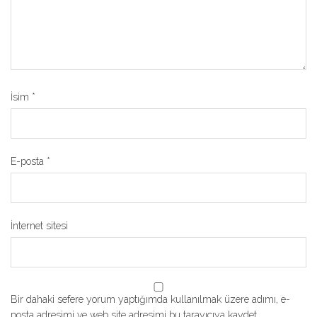
İsim
*
E-posta
*
İnternet sitesi
Bir dahaki sefere yorum yaptığımda kullanılmak üzere adımı, e-
posta adresimi ve web site adresimi bu tarayıcıya kaydet.