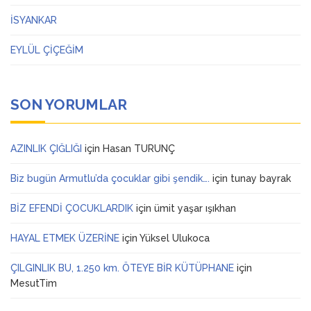
İSYANKAR
EYLÜL ÇİÇEĞİM
SON YORUMLAR
AZINLIK ÇIĞLIĞI
için
Hasan TURUNÇ
Biz bugün Armutlu’da çocuklar gibi şendik….
için
tunay bayrak
BİZ EFENDİ ÇOCUKLARDIK
için
ümit yaşar ışıkhan
HAYAL ETMEK ÜZERİNE
için
Yüksel Ulukoca
ÇILGINLIK BU, 1.250 km. ÖTEYE BİR KÜTÜPHANE
için
MesutTim