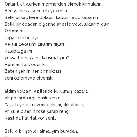
Onlar tık tıklarken mermerden ekmek kırıntılarını,
Ben yalnızca seni özleyeceğim.
Belki birkaç kere dolabın kapısını açıp kaparım,
Belki bir odadan diğerine aheste yolculuklarım olur.
Özlem bu
sağa sola bulaşır
Ve alır ceketimi çıkarım dışarı.
Kalabalığa mı
yoksa tenhaya mı karışmalıyım?
Hem ne fark eder ki
Zaten şehrin her bir noktası
seni özlemeye elverişli.
aldım voltamı az ileride kurulmuş pazara;
Ah pazardaki şu yaşlı teyze,
Yaşlı teyzenin üzerindeki çiçekli elbise,
Ah şu elbisenin rose şarap rengi,
Nasıl da hatırlatıyor seni…
Belli ki bir şeyler almalıyım buradan.