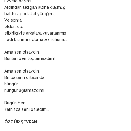
Evvela başımı,
Ardından tezgah altına düşmüş
bahtsız portakal yüreğimi,
Ve sonra
elden ele
elbirliğiyle arkalara yuvarlanmış
Tadı bilinmez domates ruhumu…
Ama sen olsaydın,
Bunları ben toplamazdım!
Ama sen olsaydın,
Bir pazarın ortasında
hüngür
hüngür ağlamazdım!
Bugün ben,
Yalnızca seni özledim…
ÖZGÜR ŞEVKAN