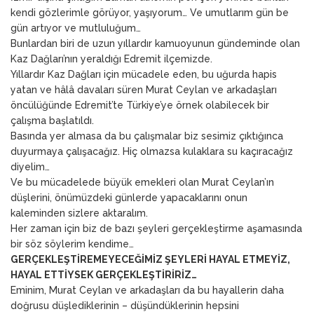
kendi gözlerimle görüyor, yaşıyorum… Ve umutlarım gün be
gün artıyor ve mutluluğum…
Bunlardan biri de uzun yıllardır kamuoyunun gündeminde olan
Kaz Dağları’nın yeraldığı Edremit ilçemizde.
Yıllardır Kaz Dağları için mücadele eden, bu uğurda hapis
yatan ve hâlâ davaları süren Murat Ceylan ve arkadaşları
öncülüğünde Edremit’te Türkiye’ye örnek olabilecek bir
çalışma başlatıldı.
Basında yer almasa da bu çalışmalar biz sesimiz çıktığınca
duyurmaya çalışacağız. Hiç olmazsa kulaklara su kaçıracağız
diyelim…
Ve bu mücadelede büyük emekleri olan Murat Ceylan’ın
düşlerini, önümüzdeki günlerde yapacaklarını onun
kaleminden sizlere aktaralım.
Her zaman için biz de bazı şeyleri gerçekleştirme aşamasında
bir söz söylerim kendime…
GERÇEKLEŞTİREMEYECEĞİMİZ ŞEYLERİ HAYAL ETMEYİZ,
HAYAL ETTİYSEK GERÇEKLEŞTİRİRİZ…
Eminim, Murat Ceylan ve arkadaşları da bu hayallerin daha
doğrusu düşlediklerinin – düşündüklerinin hepsini