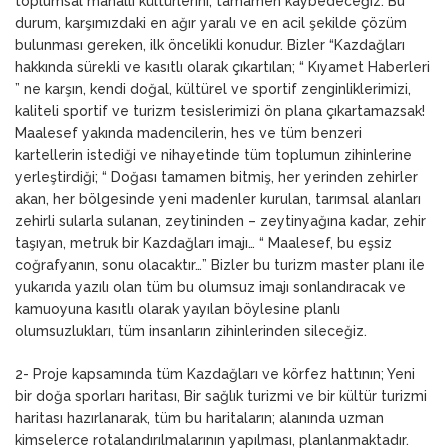
toplumsal mahalli kültürlerini, tamamen kaybedeceğiz. Bu
durum, karşımızdaki en ağır yaralı ve en acil şekilde çözüm
bulunması gereken, ilk öncelikli konudur. Bizler “Kazdağları
hakkında sürekli ve kasıtlı olarak çıkartılan; “ Kıyamet Haberleri
” ne karşın, kendi doğal, kültürel ve sportif zenginliklerimizi,
kaliteli sportif ve turizm tesislerimizi ön plana çıkartamazsak!
Maalesef yakında madencilerin, hes ve tüm benzeri
kartellerin istediği ve nihayetinde tüm toplumun zihinlerine
yerleştirdiği; “ Doğası tamamen bitmiş, her yerinden zehirler
akan, her bölgesinde yeni madenler kurulan, tarımsal alanları
zehirli sularla sulanan, zeytininden – zeytinyağına kadar, zehir
taşıyan, metruk bir Kazdağları imajı… “ Maalesef, bu eşsiz
coğrafyanın, sonu olacaktır…” Bizler bu turizm master planı ile
yukarıda yazılı olan tüm bu olumsuz imajı sonlandıracak ve
kamuoyuna kasıtlı olarak yayılan böylesine planlı
olumsuzlukları, tüm insanların zihinlerinden sileceğiz.
2- Proje kapsamında tüm Kazdağları ve körfez hattının; Yeni
bir doğa sporları haritası, Bir sağlık turizmi ve bir kültür turizmi
haritası hazırlanarak, tüm bu haritaların; alanında uzman
kimselerce rotalandırılmalarının yapılması, planlanmaktadır.