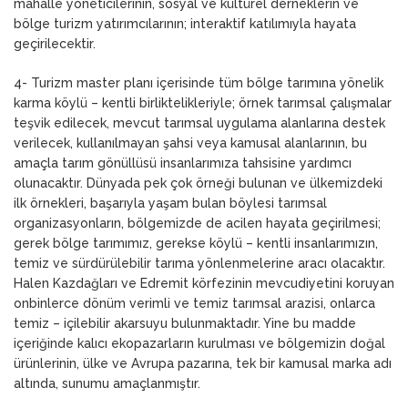
mahalle yöneticilerinin, sosyal ve kültürel derneklerin ve
bölge turizm yatırımcılarının; interaktif katılımıyla hayata
geçirilecektir.
4- Turizm master planı içerisinde tüm bölge tarımına yönelik
karma köylü – kentli birliktelikleriyle; örnek tarımsal çalışmalar
teşvik edilecek, mevcut tarımsal uygulama alanlarına destek
verilecek, kullanılmayan şahsi veya kamusal alanlarının, bu
amaçla tarım gönüllüsü insanlarımıza tahsisine yardımcı
olunacaktır. Dünyada pek çok örneği bulunan ve ülkemizdeki
ilk örnekleri, başarıyla yaşam bulan böylesi tarımsal
organizasyonların, bölgemizde de acilen hayata geçirilmesi;
gerek bölge tarımımız, gerekse köylü – kentli insanlarımızın,
temiz ve sürdürülebilir tarıma yönlenmelerine aracı olacaktır.
Halen Kazdağları ve Edremit körfezinin mevcudiyetini koruyan
onbinlerce dönüm verimli ve temiz tarımsal arazisi, onlarca
temiz – içilebilir akarsuyu bulunmaktadır. Yine bu madde
içeriğinde kalıcı ekopazarların kurulması ve bölgemizin doğal
ürünlerinin, ülke ve Avrupa pazarına, tek bir kamusal marka adı
altında, sunumu amaçlanmıştır.