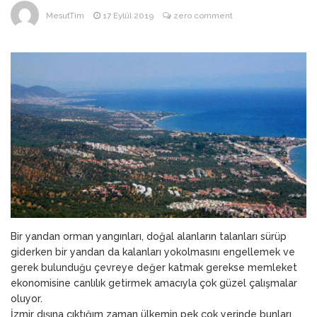
ANNEM
23 Mart 2026
MesutTim
17 Eylül 2019
zero comment
Bir yandan orman yangınları, doğal alanların talanları sürüp
giderken bir yandan da kalanları yokolmasını engellemek ve
gerek bulunduğu çevreye değer katmak gerekse memleket
ekonomisine canlılık getirmek amacıyla çok güzel çalışmalar
oluyor.
İzmir dışına çıktığım zaman ülkemin pek çok yerinde bunları