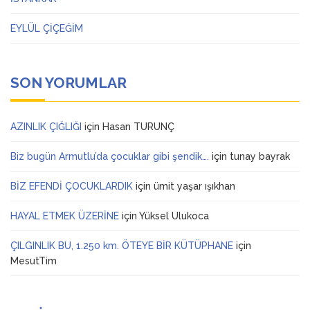
EYLÜL ÇİÇEĞİM
SON YORUMLAR
AZINLIK ÇIĞLIĞI
için
Hasan TURUNÇ
Biz bugün Armutlu’da çocuklar gibi şendik….
için
tunay bayrak
BİZ EFENDİ ÇOCUKLARDIK
için
ümit yaşar ışıkhan
HAYAL ETMEK ÜZERİNE
için
Yüksel Ulukoca
ÇILGINLIK BU, 1.250 km. ÖTEYE BİR KÜTÜPHANE
için
MesutTim