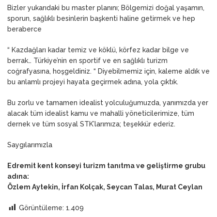
Bizler yukarıdaki bu master planını; Bölgemizi doğal yaşamın,
sporun, sağlıklı besinlerin başkenti haline getirmek ve hep
beraberce
“ Kazdağları kadar temiz ve köklü, körfez kadar bilge ve
berrak… Türkiye’nin en sportif ve en sağlıklı turizm
coğrafyasına, hoşgeldiniz. “ Diyebilmemiz için, kaleme aldık ve
bu anlamlı projeyi hayata geçirmek adına, yola çıktık.
Bu zorlu ve tamamen idealist yolculuğumuzda, yanımızda yer
alacak tüm idealist kamu ve mahalli yöneticilerimize, tüm
dernek ve tüm sosyal STK’larımıza; teşekkür ederiz.
Saygılarımızla
Edremit kent konseyi turizm tanıtma ve geliştirme grubu
adına:
Özlem Aytekin, İrfan Kolçak, Seycan Talas, Murat Ceylan
Görüntüleme:
1.409