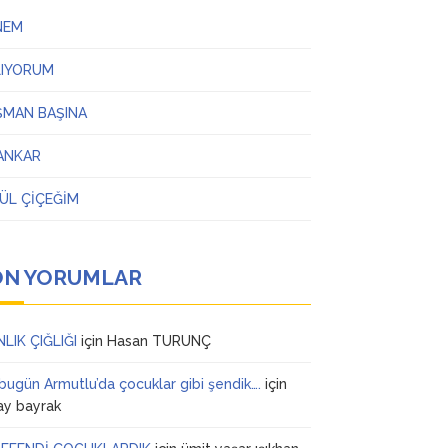
NEM
LIYORUM
ŞMAN BAŞINA
ANKAR
ÜL ÇİÇEĞİM
ON YORUMLAR
NLIK ÇIĞLIĞI
için
Hasan TURUNÇ
 bugün Armutlu’da çocuklar gibi şendik….
için
ay bayrak