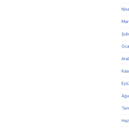
Nis
Mar
Şub
Oca
Ara
Kas
Eyl
Ağu
Te
Haz