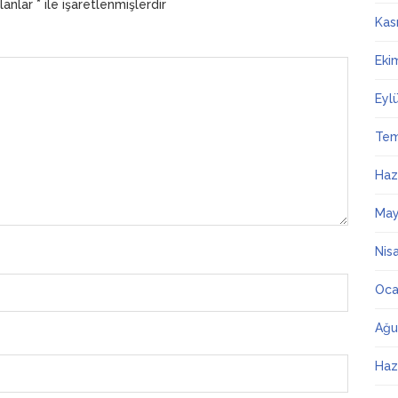
alanlar
*
ile işaretlenmişlerdir
Kas
Eki
Eyl
Te
Haz
May
Nis
Oca
Ağu
Haz