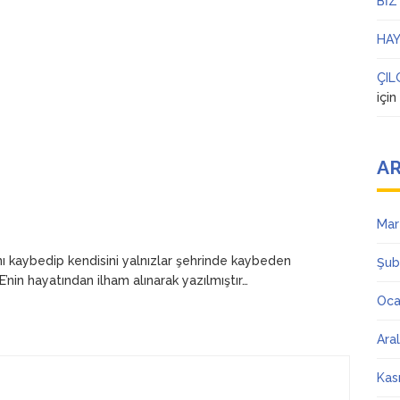
BİZ
HAY
ÇIL
içi
AR
Mar
nı kaybedip kendisini yalnızlar şehrinde kaybeden
Şub
in hayatından ilham alınarak yazılmıştır…
Oca
Ara
Kas