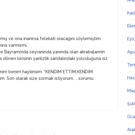
Ara
Kas
t
Eki
armış ve ona inanirsa felekati olacağını söylemiştim.
Eyl
kına varmismi.
Ağu
 Bayramı’nda seyraninda yanında olan akrabalarınin
 dönen birisinin yanlizlik sandalındaki yolculuğuna siz
Te
temim benim haykirisim. “KENDİM ETTİM,KENDİM
Haz
m. Son olarak size sormak istiyorum. .. sorumu
May
Şub
Oca
Ara