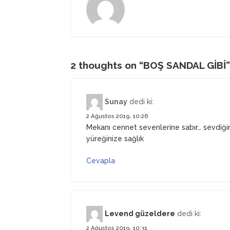
2 thoughts on “
BOŞ SANDAL GİBİ
”
Sunay
dedi ki:
2 Ağustos 2019, 10:26
Mekanı cennet sevenlerine sabır… sevdiğini 
yüreğinize sağlık
Cevapla
Levend güzeldere
dedi ki:
2 Ağustos 2019, 10:31