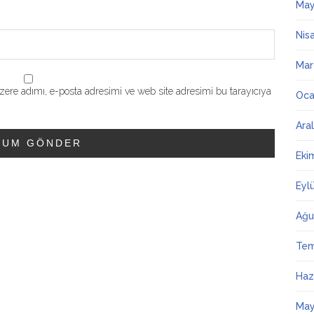
May
Nis
Mar
ere adımı, e-posta adresimi ve web site adresimi bu tarayıcıya
Oca
Ara
Eki
Eyl
Ağu
Te
Haz
May