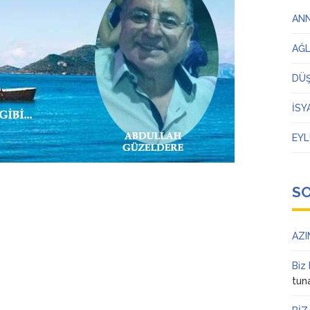
AN
AĞ
DÜ
İSY
EYL
S
AZI
Biz
tun