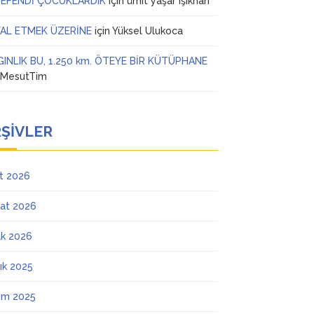
 EFENDİ ÇOCUKLARDIK
için
ümit yaşar ışıkhan
AL ETMEK ÜZERİNE
için
Yüksel Ulukoca
GINLIK BU, 1.250 km. ÖTEYE BİR KÜTÜPHANE
n
MesutTim
ŞIVLER
t 2026
at 2026
k 2026
lık 2025
ım 2025