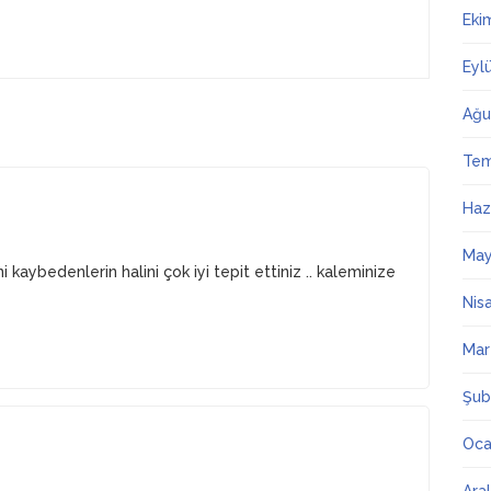
Eki
Eyl
Ağu
Te
Haz
May
kaybedenlerin halini çok iyi tepit ettiniz .. kaleminize
Nis
Mar
Şub
Oca