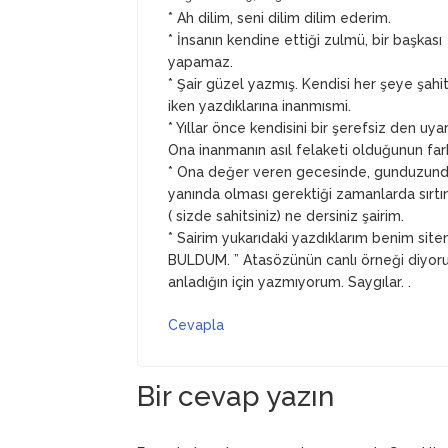
* Ah dilim, seni dilim dilim ederim.
* İnsanın kendine ettiği zulmü, bir başkası
yapamaz.
* Şair güzel yazmış. Kendisi her şeye şahi
iken yazdıklarına inanmısmi.
* Yıllar önce kendisini bir şerefsiz den uy
Ona inanmanın asıl felaketi olduğunun far
* Ona değer veren gecesinde, gunduzunde
yanında olması gerektiği zamanlarda sırtını
( sizde sahitsiniz) ne dersiniz şairim.
* Sairim yukarıdaki yazdıklarım benim si
BULDUM. ” Atasözünün canlı örneği diyoru
anladığın için yazmıyorum. Saygılar. .
Cevapla
Bir cevap yazın