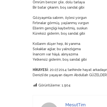
Ömrüm benzer çile, dolu tarlaya
Bir batar çıkarım, boş sandal gibi
Gözyaşımla sabrım, öylesi yorgun
Fırtınalar görmüş, yaşlanmış vurgun
Ellerim gençliği kaybetmiş, suskun
Küreksiz giderim, boş sandal gibi
Kollarım düşer hep, iki yanıma
Sokaklar ağlar, bu yalnızlığıma
İnancım var hâşâ, alınyazıma
Yelkensiz giderim, boş sandal gibi
HİKAYESİ:
20.07.2014 tarihinde hayat arkadaşı
Denizli’de yaşayan dayım Abdullah GÜZELDERE’n
Görüntüleme:
1.904
MesutTim