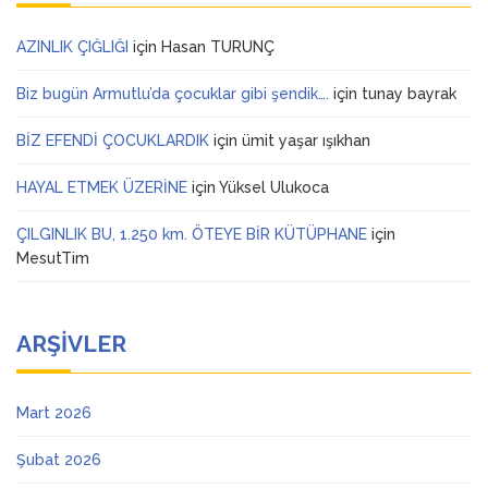
AZINLIK ÇIĞLIĞI
için
Hasan TURUNÇ
Biz bugün Armutlu’da çocuklar gibi şendik….
için
tunay bayrak
BİZ EFENDİ ÇOCUKLARDIK
için
ümit yaşar ışıkhan
HAYAL ETMEK ÜZERİNE
için
Yüksel Ulukoca
ÇILGINLIK BU, 1.250 km. ÖTEYE BİR KÜTÜPHANE
için
MesutTim
ARŞIVLER
Mart 2026
Şubat 2026