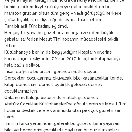
Ve yine hayran kaldığım bir nokta da Huriye Hocamız, ben ve
benim gibi kendisiyle görüşmeye gelen bisiklet grubu,
maraton grupları olsun tüm genç – yaşlı görüştüğü herkese
şefkatli yaklaşımı, diyaloğu da ayrıca takdir ettim.
Tam bir asil Türk kadını, eğitimci.
Her şey bir yana bu güzel ortamı organize eden, büyük
çabalar sarfeden Mesut Tim hocamın mücadelesini takdir
ettim.
Kütüphaneye benim de bağışladığım kitaplar yerlerine
konmak için bekliyordu. 7 Nisan 2017’de açılan kütüphaneye
hala bağış geliyor.
İnsan doğrusu bu ortamı görünce mutlu oluyor.
Gerçekten çocuklarımız okuyacak, bilgi kazanacaklar ileride.
Kitap demek ilim demek, aydınlık gelecek demek
çocuklarımız için.
Onların mutluluğu bizlerin de mutluluğu demek.
Atatürk Çocukları Kütüphaneleri’ne gönül veren ve Mesut Tim
hocama destek vererek aramızda olan pek çok güzel insan
vardı.
İzmir’in farklı yerlerinden gelerek bu güzel ortamı yaşayan,
bilgi ve becerilerini çocuklarla paylaşan bu güzel insanlara