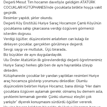
Değerli Mesut Tim hocamın davetiyle geldiğim ATATÜRK
COCUKLARI KÜTÜPHANESİ’nde çocuklarla birlikte hoşça vakit
geçirdik.
Resimler yapıldı, şiirler okundu.
Değerli Köy Enstitülü Huriye Saraç Hocamızın Çamlı Köyü’nün
çocuklarına sahip çıkarcasına verdiği özgüveni görmenizi
isterdim doğrusu.
Verdiği öğütler, düşüncelerini anlatırken can kulağı ile
dinleyen çocuklar, gerçekten görülmeye değerdi.
Sevgi, saygı ve mutluluk… Üçü birarada…
Biz büyükler de aynı duygulardaydık.
Ulu Önder Atatürk’ün ilk görevlendirdiği değerli öğretmenimiz
Huriye Saraç’ı herkes gibi ben de aynı hayranlıkla izleyip
dinledim.
Kütüphanede çocuklar bir yandan yaptıkları resimleri Huriye
araç hocamıza gösterip yorumunu dinlediler. Olumlu
düşüncelirini belirten Huriye Hocamız, bana dönüp “Her daim
çocuklara özgüven aşılamak gerekir, olmamış bu demem asla,
şevklerini kırmamak gerekir. Çünkü olumsuz eleştiri çok
yanlıştır” diyerek konuşmasını sürdürdü öğütler vererek.