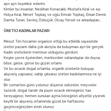
ayrı ayrı teşekkür ederim.
Kimler bu insanlar; Neslihan Konacaklı, Mustafa Kıral ve eşi
Hülya Kıral, Nimet Topkaç ve oğlu Emrah Topkaç, Erkan Demir,
Damla Turan, Sevinç Özküçük, Olcay Yersel ve arkadaşları…
ÜRETİCİ KADINLAR PAZARI
Mesut Tim hocamın organize ettiği bu etkinlik sayesinde
üretici pazarın daha çok alıcıyla da buluşması ayrı bir gerçek.
Kadın üreticilerin memnun olduğunu gördüm.
Keşke çevre ilçelerden, merkezden vatandaşlar da duysa,
bilse, gelse, görse bu güzel ortamı.
Ve bu sıcacık doğal ortamla, organik ürünlerle buluşup
alışveriş yapsanız, sahip çıksanız üreten kadınlarımıza ne iyi
olur.
Bir cumartesi günü yolunuz düşerse sebzeler, meyveler
tazecik, doğal tandır da pişen sıcacık ekmeğinizi, has
tereyağınızı, hemen sunulan açma böreğinizi afiyetle yiyerek
keyifli bir alışveriş ortamında güzel bir haftasonu
geçireceğinizden emin olunuz.