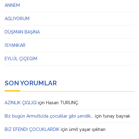
ANNEM
AĞLIYORUM
DÜŞMAN BAŞINA
İSYANKAR
EYLÜL ÇİÇEĞİM
SON YORUMLAR
AZINLIK ÇIĞLIĞI
için
Hasan TURUNÇ
Biz bugün Armutlu’da çocuklar gibi şendik….
için
tunay bayrak
BİZ EFENDİ ÇOCUKLARDIK
için
ümit yaşar ışıkhan