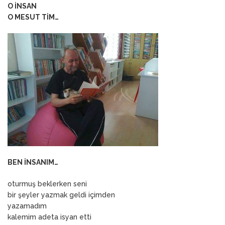
O İNSAN
O MESUT TİM…
BEN İNSANIM…
oturmuş beklerken seni
bir şeyler yazmak geldi içimden
yazamadım
kalemim adeta isyan etti