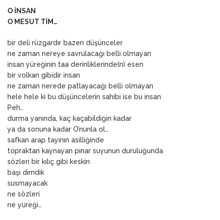
O İNSAN
O MESUT TİM…
bir deli rüzgardır bazen düşünceler
ne zaman nereye savrulacağı belli olmayan
insan yüreğinin taa derinliklerinde(n) esen
bir volkan gibidir insan
ne zaman nerede patlayacağı belli olmayan
hele hele ki bu düşüncelerin sahibi ise bu insan
Peh…
durma yanında, kaç kaçabildiğin kadar
ya da sonuna kadar O’nunla ol…
safkan arap tayının asilliğinde
topraktan kaynayan pınar suyunun duruluğunda
sözleri bir kılıç gibi keskin
başı dimdik
susmayacak
ne sözleri
ne yüreği…