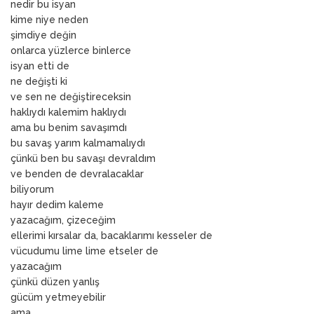
nedir bu isyan
kime niye neden
şimdiye değin
onlarca yüzlerce binlerce
isyan etti de
ne değişti ki
ve sen ne değiştireceksin
haklıydı kalemim haklıydı
ama bu benim savaşımdı
bu savaş yarım kalmamalıydı
çünkü ben bu savaşı devraldım
ve benden de devralacaklar
biliyorum
hayır dedim kaleme
yazacağım, çizeceğim
ellerimi kırsalar da, bacaklarımı kesseler de
vücudumu lime lime etseler de
yazacağım
çünkü düzen yanlış
gücüm yetmeyebilir
ama