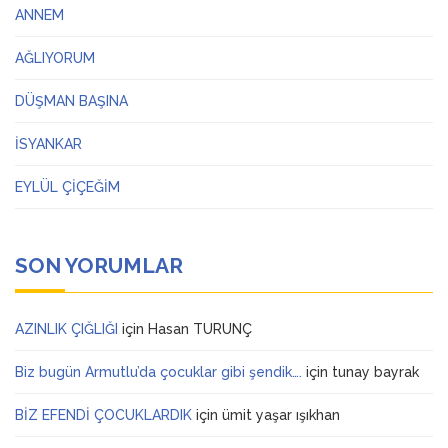
ANNEM
AĞLIYORUM
DÜŞMAN BAŞINA
İSYANKAR
EYLÜL ÇİÇEĞİM
SON YORUMLAR
AZINLIK ÇIĞLIĞI
için
Hasan TURUNÇ
Biz bugün Armutlu’da çocuklar gibi şendik….
için
tunay bayrak
BİZ EFENDİ ÇOCUKLARDIK
için
ümit yaşar ışıkhan