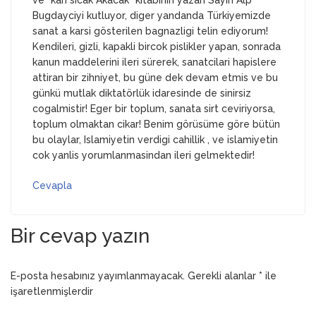
Bugdayciyi kutluyor, diger yandanda Türkiyemizde
sanat a karsi gösterilen bagnazligi telin ediyorum!
Kendileri, gizli, kapakli bircok pislikler yapan, sonrada
kanun maddelerini ileri sürerek, sanatcilari hapislere
attiran bir zihniyet, bu güne dek devam etmis ve bu
günkü mutlak diktatörlük idaresinde de sinirsiz
cogalmistir! Eger bir toplum, sanata sirt ceviriyorsa,
toplum olmaktan cikar! Benim görüsüme göre bütün
bu olaylar, Islamiyetin verdigi cahillik , ve islamiyetin
cok yanlis yorumlanmasindan ileri gelmektedir!
Cevapla
Bir cevap yazın
E-posta hesabınız yayımlanmayacak.
Gerekli alanlar
*
ile
işaretlenmişlerdir