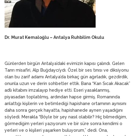
Dr. Murat Kemaloğlu – Antalya Ruhbilim Okulu
Günlerden birgün Antalya’daki evimizin kapısı çalındı. Gelen
Tanrı misafiri, Alp Buğdaycı’ydı. Özel bir ses tınısı ve diksiyonu
olan bu zarif adamı Antalya’da birkaç gün ağırladık, gezdirdik,
onunla uzun ve derin sohbetler ettik. Bana “Kan Sıcak Akacak”
adlı kitabını imzalayıp hediye etti. Eseri yasaklanmış,
piyasadan toplatılmış, ardından hapse girmiş. Romanında
anlattığı kişilerin ve betimlediği hapishane ortamının aynısını
daha sonra gerçek hayatta, hapishanede aynen yaşadığını
söyledi. Merakla “Böyle bir şey nasıl olabilir? Hiç bilmediğim,
görmediğim yerleri yazıyorum ve bir süre sonra kendimi o
yerleri ve o kişileri yaşarken buluyorum,” dedi. Ona,