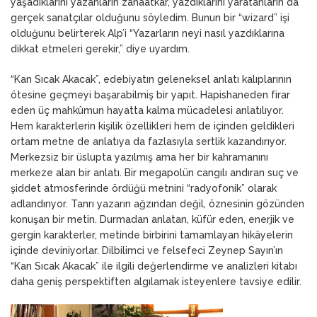
yaşadıklarını yazanların zanaatkâr, yazdıklarını yaratanların da
gerçek sanatçılar olduğunu söyledim. Bunun bir “wizard” işi
olduğunu belirterek Alp’i “Yazarların neyi nasıl yazdıklarına
dikkat etmeleri gerekir,” diye uyardım.
“Kan Sıcak Akacak”, edebiyatın geleneksel anlatı kalıplarının
ötesine geçmeyi başarabilmiş bir yapıt. Hapishaneden firar
eden üç mahkûmun hayatta kalma mücadelesi anlatılıyor.
Hem karakterlerin kişilik özellikleri hem de içinden geldikleri
ortam metne de anlatıya da fazlasıyla sertlik kazandırıyor.
Merkezsiz bir üslupta yazılmış ama her bir kahramanını
merkeze alan bir anlatı. Bir megapolün cangılı andıran suç ve
şiddet atmosferinde ördüğü metnini “radyofonik” olarak
adlandırıyor. Tanrı yazarın ağzından değil, öznesinin gözünden
konuşan bir metin. Durmadan anlatan, küfür eden, enerjik ve
gergin karakterler, metinde birbirini tamamlayan hikâyelerin
içinde deviniyorlar. Dilbilimci ve felsefeci Zeynep Sayın’ın
“Kan Sıcak Akacak” ile ilgili değerlendirme ve analizleri kitabı
daha geniş perspektiften algılamak isteyenlere tavsiye edilir.