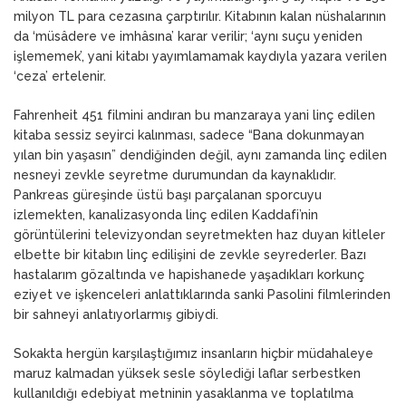
milyon TL para cezasına çarptırılır. Kitabının kalan nüshalarının
da ‘müsâdere ve imhâsına’ karar verilir; ‘aynı suçu yeniden
işlememek’, yani kitabı yayımlamamak kaydıyla yazara verilen
‘ceza’ ertelenir.
Fahrenheit 451 filmini andıran bu manzaraya yani linç edilen
kitaba sessiz seyirci kalınması, sadece “Bana dokunmayan
yılan bin yaşasın” dendiğinden değil, aynı zamanda linç edilen
nesneyi zevkle seyretme durumundan da kaynaklıdır.
Pankreas güreşinde üstü başı parçalanan sporcuyu
izlemekten, kanalizasyonda linç edilen Kaddafi’nin
görüntülerini televizyondan seyretmekten haz duyan kitleler
elbette bir kitabın linç edilişini de zevkle seyrederler. Bazı
hastalarım gözaltında ve hapishanede yaşadıkları korkunç
eziyet ve işkenceleri anlattıklarında sanki Pasolini filmlerinden
bir sahneyi anlatıyorlarmış gibiydi.
Sokakta hergün karşılaştığımız insanların hiçbir müdahaleye
maruz kalmadan yüksek sesle söylediği laflar serbestken
kullanıldığı edebiyat metninin yasaklanma ve toplatılma