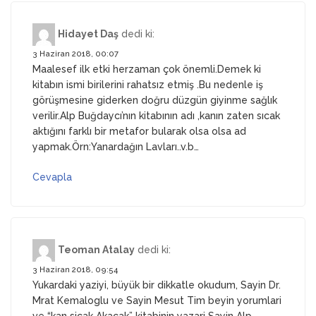
Hidayet Daş
dedi ki:
3 Haziran 2018, 00:07
Maalesef ilk etki herzaman çok önemli.Demek ki
kitabın ismi birilerini rahatsız etmiş .Bu nedenle iş
görüşmesine giderken doğru düzgün giyinme sağlık
verilir.Alp Buğdaycı’nın kitabının adı ,kanın zaten sıcak
aktığını farklı bir metafor bularak olsa olsa ad
yapmak.Örn:Yanardağın Lavları..v.b…
Cevapla
Teoman Atalay
dedi ki:
3 Haziran 2018, 09:54
Yukardaki yaziyi, büyük bir dikkatle okudum, Sayin Dr.
Mrat Kemaloglu ve Sayin Mesut Tim beyin yorumlari
ve “kan sicak Akacak” kitabinin yazari Sayin Alp