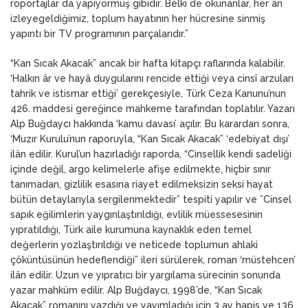
röportajlar da yapıyormuş gibidir. Belki de okunanlar, her ân
izleyegeldiğimiz, toplum hayatının her hücresine sinmiş
yapıntı bir TV programının parçalarıdır.”
“Kan Sıcak Akacak” ancak bir hafta kitapçı raflarında kalabilir.
‘Halkın âr ve hayâ duygularını rencide ettiği veya cinsî arzuları
tahrik ve istismar ettiği’ gerekçesiyle, Türk Ceza Kanunu’nun
426. maddesi gereğince mahkeme tarafından toplatılır. Yazarı
Alp Buğdaycı hakkında ‘kamu davası’ açılır. Bu karardan sonra,
‘Muzır Kurulu’nun raporuyla, “Kan Sıcak Akacak” ‘edebiyat dışı’
ilân edilir. Kurul’un hazırladığı raporda, “Cinsellik kendi sadeliği
içinde değil, argo kelimelerle afişe edilmekte, hiçbir sınır
tanımadan, gizlilik esasına riayet edilmeksizin seksi hayat
bütün detaylarıyla sergilenmektedir” tespiti yapılır ve ”Cinsel
sapık eğilimlerin yaygınlaştırıldığı, evlilik müessesesinin
yıpratıldığı, Türk aile kurumuna kaynaklık eden temel
değerlerin yozlaştırıldığı ve neticede toplumun ahlaki
çöküntüsünün hedeflendiği” ileri sürülerek, roman ‘müstehcen’
ilân edilir. Uzun ve yıpratıcı bir yargılama sürecinin sonunda
yazar mahkûm edilir. Alp Buğdaycı, 1998’de, “Kan Sıcak
Akacak” romanını yazdığı ve yayımladığı için 3 ay hapis ve 136