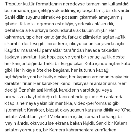
“Popüler kültür formatlarının neredeyse tamamının kullanıldığı
bu romanda, gerçekliği yok edilmiş, içi boşaltılmış bir dil vardır.
Sanki dilin suyunu sıkmak ve posasını çıkarmak amaçlanmış
gibidir. Kitapta, egemen estetiğin, yerleşik ahlâkın dili,
defalarca arka arkaya bozundurularak kullanılmıştır. Her
kahraman, tıpkı her karıldığında farklı dizilimlerle açılan 52’lik
iskambil destesi gibi, birer kere, okuyucunun karşısında açılır.
Kağıtlar maharetli parmaklar tarafından havada takladan
taklaya savrulur; tak; hop; zıp; ve yeni bir sonuç: 52’lik deste
her karıştırıldığında farklı bir kurgu çıkar. Kutu içinde açılan kutu
gibi. Her hikâye ötekine bağlanır, her kutunun kapağı
açıldığında yeni bir hikâye çıkar; her kapının ardından başka bir
karakter fırlar. Her karakter ‘kendi’ hikâyesini anlatır ama ‘Ben’
dediği Özne’nin asıl kimliği, karakterin varolduğu veya
acımasızca kaybolduğu dil labirentinde gizlidir. Bu anlamda
kitap, sinemaya yakın bir mantıkla, video-performans gibi
işlenmiştir: Karakter, bizzat okuyucunun karşısına dikilir ve ‘O’na
anlatır. Anlatılan ‘yer’ TV ekranının içidir, zaman herhangi bir
‘yayın ânı’dır, okuyucu ise ekrana bakan kişidir. Sanki bir Kalem
anlatmıyormuş da, bir Kamera kahramanlara zum’larken