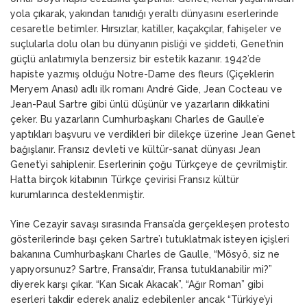
yola çıkarak, yakından tanıdığı yeraltı dünyasını eserlerinde
cesaretle betimler. Hırsızlar, katiller, kaçakçılar, fahişeler ve
suçlularla dolu olan bu dünyanın pisliği ve şiddeti, Genet’nin
güçlü anlatımıyla benzersiz bir estetik kazanır. 1942’de
hapiste yazmış olduğu Notre-Dame des fleurs (Çiçeklerin
Meryem Anası) adlı ilk romanı André Gide, Jean Cocteau ve
Jean-Paul Sartre gibi ünlü düşünür ve yazarların dikkatini
çeker. Bu yazarların Cumhurbaşkanı Charles de Gaulle’e
yaptıkları başvuru ve verdikleri bir dilekçe üzerine Jean Genet
bağışlanır. Fransız devleti ve kültür-sanat dünyası Jean
Genet’yi sahiplenir. Eserlerinin çoğu Türkçeye de çevrilmiştir.
Hatta birçok kitabının Türkçe çevirisi Fransız kültür
kurumlarınca desteklenmiştir.
Yine Cezayir savaşı sırasında Fransa’da gerçekleşen protesto
gösterilerinde başı çeken Sartre’ı tutuklatmak isteyen içişleri
bakanına Cumhurbaşkanı Charles de Gaulle, “Mösyö, siz ne
yapıyorsunuz? Sartre, Fransa’dır, Fransa tutuklanabilir mi?”
diyerek karşı çıkar. “Kan Sıcak Akacak”, “Ağır Roman” gibi
eserleri takdir ederek analiz edebilenler ancak “Türkiye’yi