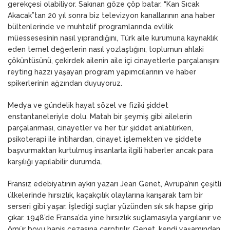
gerekçesi olabiliyor. Sakınan göze çöp batar. “Kan Sıcak
Akacak”tan 20 yıl sonra biz televizyon kanallarının ana haber
bültenlerinde ve muhtelif programlarında evlilik
müessesesinin nasıl yıprandığını, Türk aile kurumuna kaynaklık
eden temel değerlerin nasıl yozlaştığını, toplumun ahlaki
çöküntüsünü, çekirdek ailenin aile içi cinayetlerle parçalanışını
reyting hazzı yaşayan program yapımcılarının ve haber
spikerlerinin ağzından duyuyoruz.
Medya ve gündelik hayat sözel ve fiziki şiddet
enstantaneleriyle dolu. Matah bir şeymiş gibi ailelerin
parçalanması, cinayetler ve her tür şiddet anlatılırken,
psikoterapi ile intihardan, cinayet işlemekten ve şiddete
başvurmaktan kurtulmuş insanlarla ilgili haberler ancak para
karşılığı yapılabilir durumda.
Fransız edebiyatının aykırı yazarı Jean Genet, Avrupa’nın çeşitli
ülkelerinde hırsızlık, kaçakçılık olaylarına karışarak tam bir
serseri gibi yaşar. İşlediği suçlar yüzünden sık sık hapse girip
çıkar. 1948’de Fransa’da yine hırsızlık suçlamasıyla yargılanır ve
ömür boyu hapis cezasına çarptırılır. Genet, kendi yaşamından