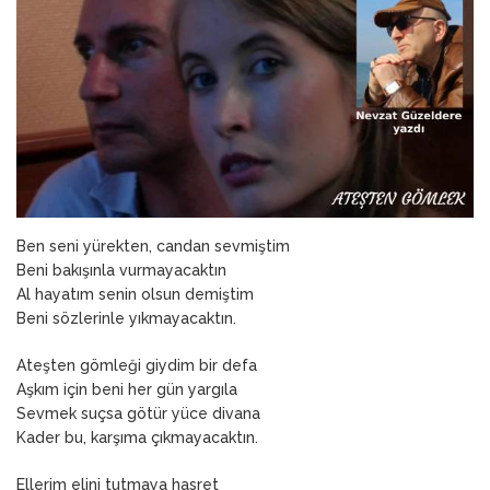
ANNEM
23 Mart 2026
Ben seni yürekten, candan sevmiştim
Beni bakışınla vurmayacaktın
Al hayatım senin olsun demiştim
Beni sözlerinle yıkmayacaktın.
Ateşten gömleği giydim bir defa
Aşkım için beni her gün yargıla
Sevmek suçsa götür yüce divana
Kader bu, karşıma çıkmayacaktın.
Ellerim elini tutmaya hasret