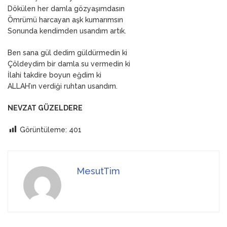
Dökülen her damla gözyaşımdasın
Ömrümü harcayan aşk kumarımsın
Sonunda kendimden usandım artık.
Ben sana gül dedim güldürmedin ki
Çöldeydim bir damla su vermedin ki
İlahi takdire boyun eğdim ki
ALLAH’ın verdiği ruhtan usandım.
NEVZAT GÜZELDERE
Görüntüleme:
401
MesutTim