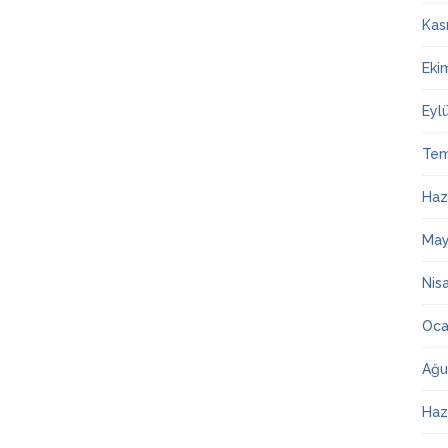
Kas
Eki
Eyl
Te
Haz
May
Nis
Oca
Ağu
Haz