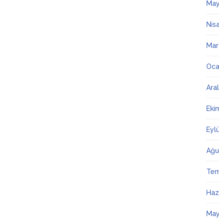
May
Nis
Mar
Oca
Ara
Eki
Eyl
Ağu
Te
Haz
May