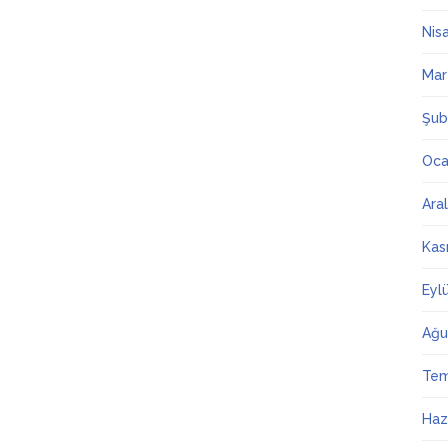
Nis
Mar
Şub
Oca
Ara
Kas
Eyl
Ağu
Te
Haz