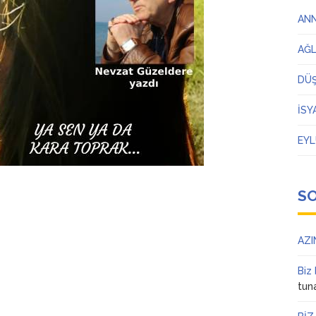
AN
AĞ
DÜ
İSY
EYL
S
AZI
Biz
tun