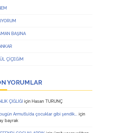
NEM
LIYORUM
ŞMAN BAŞINA
ANKAR
ÜL ÇİÇEĞİM
ON YORUMLAR
NLIK ÇIĞLIĞI
için
Hasan TURUNÇ
 bugün Armutlu’da çocuklar gibi şendik….
için
ay bayrak