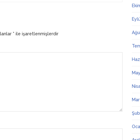
Eki
Eyl
Ağu
alanlar
*
ile işaretlenmişlerdir
Te
Haz
May
Nis
Mar
Şub
Oca