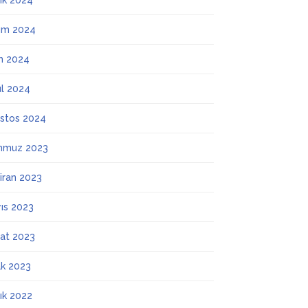
lık 2024
ım 2024
m 2024
ül 2024
stos 2024
mmuz 2023
iran 2023
ıs 2023
at 2023
k 2023
lık 2022