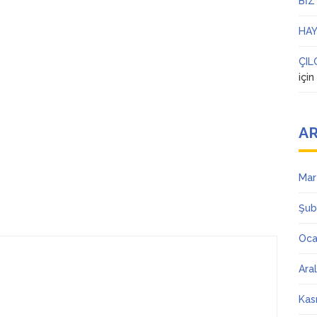
BİZ
HAY
ÇIL
içi
AR
Mar
Şub
Oca
Ara
Kas