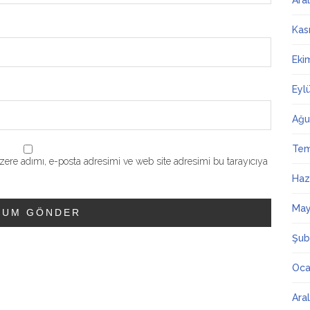
Ara
Kas
Eki
Eyl
Ağu
Te
ere adımı, e-posta adresimi ve web site adresimi bu tarayıcıya
Haz
May
Şub
Oca
Ara