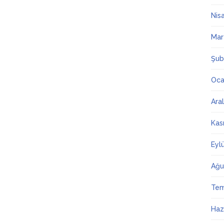
Nis
Mar
Şub
Oca
Ara
Kas
Eyl
Ağu
Te
Haz