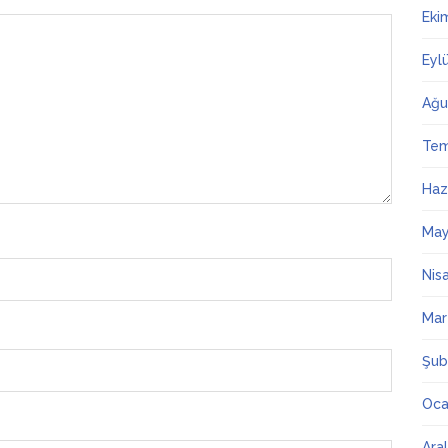
Eki
Eyl
Ağu
Te
Haz
May
Nis
Mar
Şub
Oca
Ara