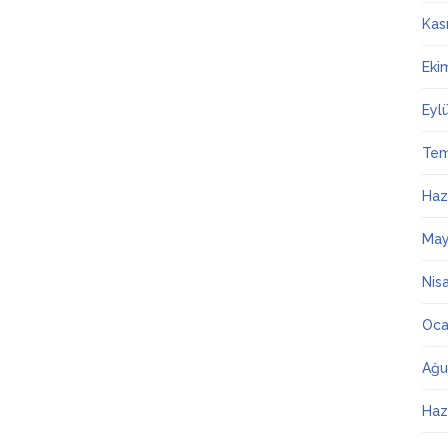
Kas
Eki
Eyl
Te
Haz
May
Nis
Oca
Ağu
Haz