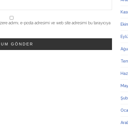
Kas
ere adımı, e-posta adresimi ve web site adresimi bu tarayıcıya
Eki
Eyl
Ağu
Te
Haz
May
Şub
Oca
Ara