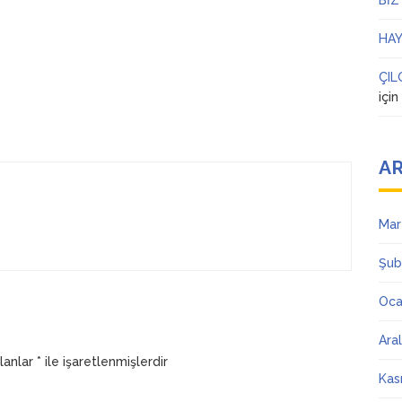
BİZ
HAY
ÇIL
içi
AR
Mar
Şub
Oca
Ara
alanlar
*
ile işaretlenmişlerdir
Kas