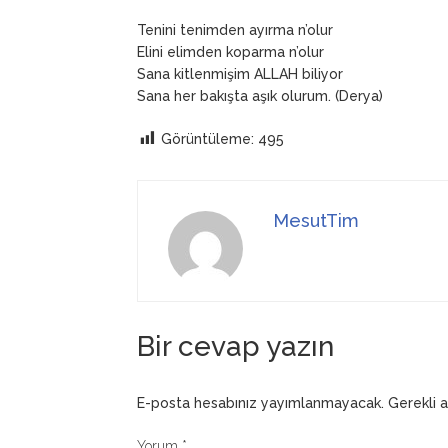
Tenini tenimden ayırma n’olur
Elini elimden koparma n’olur
Sana kitlenmişim ALLAH biliyor
Sana her bakışta aşık olurum. (Derya)
Görüntüleme:
495
MesutTim
Bir cevap yazın
E-posta hesabınız yayımlanmayacak.
Gerekli 
Yorum
*