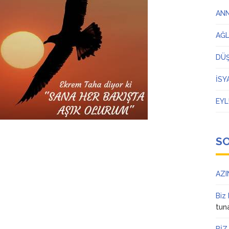
AN
AĞ
DÜ
İSY
EYL
S
AZI
Biz
tun