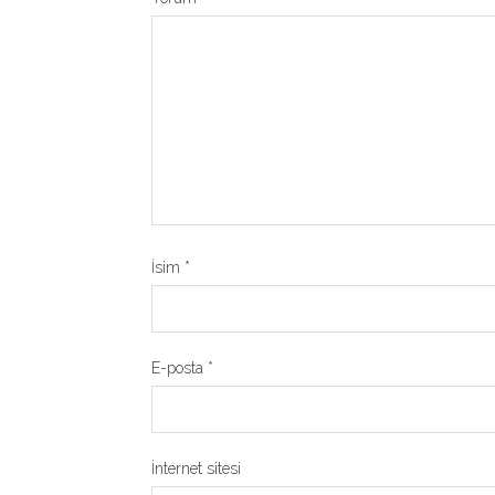
İsim
*
E-posta
*
İnternet sitesi