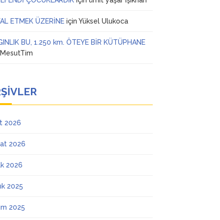
 EFENDİ ÇOCUKLARDIK
için
ümit yaşar ışıkhan
AL ETMEK ÜZERİNE
için
Yüksel Ulukoca
GINLIK BU, 1.250 km. ÖTEYE BİR KÜTÜPHANE
n
MesutTim
ŞIVLER
t 2026
at 2026
k 2026
lık 2025
ım 2025