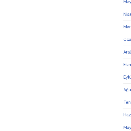
May
Nis
Mar
Oca
Ara
Eki
Eyl
Ağu
Te
Haz
May