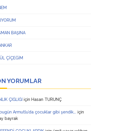
NEM
LIYORUM
ŞMAN BAŞINA
ANKAR
ÜL ÇİÇEĞİM
ON YORUMLAR
NLIK ÇIĞLIĞI
için
Hasan TURUNÇ
 bugün Armutlu’da çocuklar gibi şendik….
için
ay bayrak