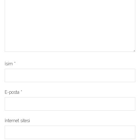
İsim
*
E-posta
*
İnternet sitesi