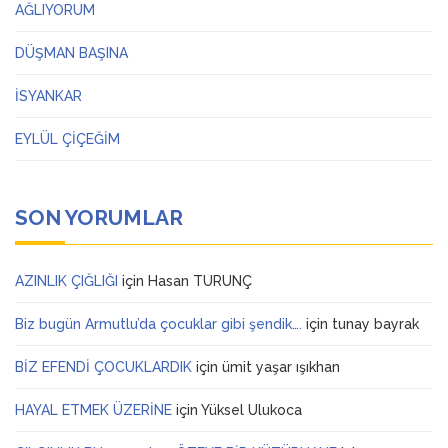
AĞLIYORUM
DÜŞMAN BAŞINA
İSYANKAR
EYLÜL ÇİÇEĞİM
SON YORUMLAR
AZINLIK ÇIĞLIĞI
için
Hasan TURUNÇ
Biz bugün Armutlu’da çocuklar gibi şendik….
için
tunay bayrak
BİZ EFENDİ ÇOCUKLARDIK
için
ümit yaşar ışıkhan
HAYAL ETMEK ÜZERİNE
için
Yüksel Ulukoca