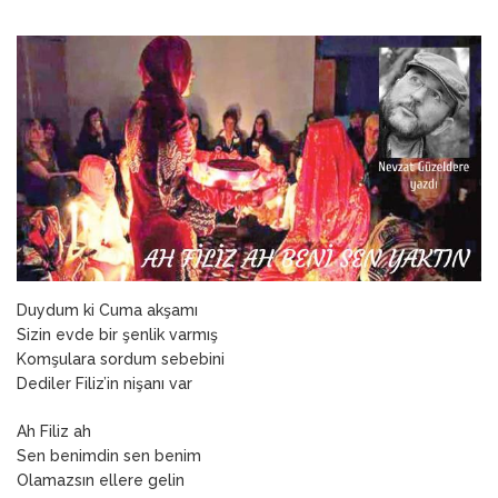
ANNEM
23 Mart 2026
Duydum ki Cuma akşamı
Sizin evde bir şenlik varmış
Komşulara sordum sebebini
Dediler Filiz’in nişanı var
Ah Filiz ah
Sen benimdin sen benim
Olamazsın ellere gelin