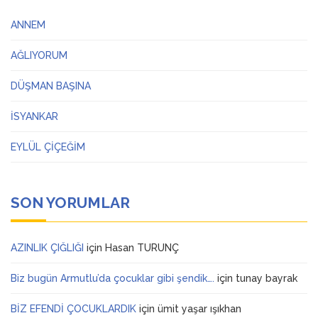
ANNEM
AĞLIYORUM
DÜŞMAN BAŞINA
İSYANKAR
EYLÜL ÇİÇEĞİM
SON YORUMLAR
AZINLIK ÇIĞLIĞI
için
Hasan TURUNÇ
Biz bugün Armutlu’da çocuklar gibi şendik….
için
tunay bayrak
BİZ EFENDİ ÇOCUKLARDIK
için
ümit yaşar ışıkhan