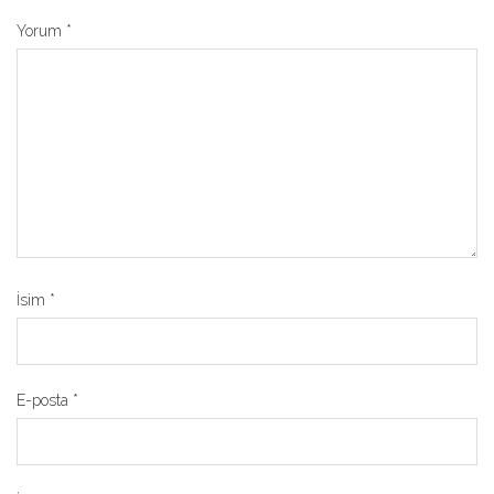
Yorum
*
İsim
*
E-posta
*