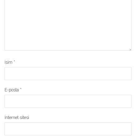
İsim
*
E-posta
*
İnternet sitesi