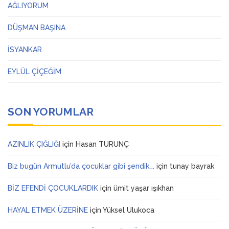
AĞLIYORUM
DÜŞMAN BAŞINA
İSYANKAR
EYLÜL ÇİÇEĞİM
SON YORUMLAR
AZINLIK ÇIĞLIĞI
için
Hasan TURUNÇ
Biz bugün Armutlu’da çocuklar gibi şendik….
için
tunay bayrak
BİZ EFENDİ ÇOCUKLARDIK
için
ümit yaşar ışıkhan
HAYAL ETMEK ÜZERİNE
için
Yüksel Ulukoca