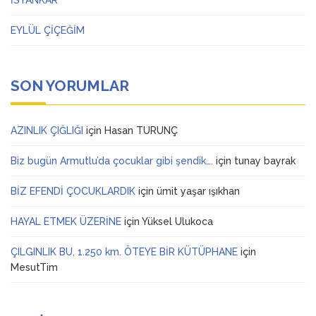
EYLÜL ÇİÇEĞİM
SON YORUMLAR
AZINLIK ÇIĞLIĞI
için
Hasan TURUNÇ
Biz bugün Armutlu’da çocuklar gibi şendik….
için
tunay bayrak
BİZ EFENDİ ÇOCUKLARDIK
için
ümit yaşar ışıkhan
HAYAL ETMEK ÜZERİNE
için
Yüksel Ulukoca
ÇILGINLIK BU, 1.250 km. ÖTEYE BİR KÜTÜPHANE
için
MesutTim