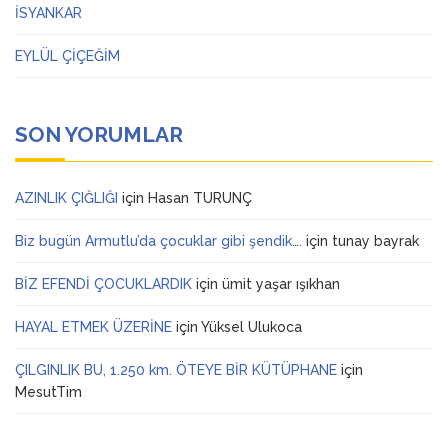
İSYANKAR
EYLÜL ÇİÇEĞİM
SON YORUMLAR
AZINLIK ÇIĞLIĞI
için
Hasan TURUNÇ
Biz bugün Armutlu’da çocuklar gibi şendik….
için
tunay bayrak
BİZ EFENDİ ÇOCUKLARDIK
için
ümit yaşar ışıkhan
HAYAL ETMEK ÜZERİNE
için
Yüksel Ulukoca
ÇILGINLIK BU, 1.250 km. ÖTEYE BİR KÜTÜPHANE
için
MesutTim