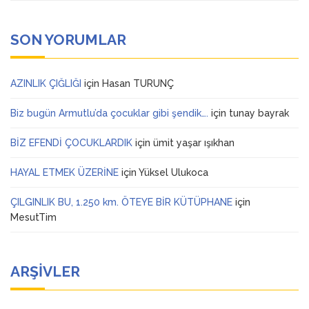
SON YORUMLAR
AZINLIK ÇIĞLIĞI
için
Hasan TURUNÇ
Biz bugün Armutlu’da çocuklar gibi şendik….
için
tunay bayrak
BİZ EFENDİ ÇOCUKLARDIK
için
ümit yaşar ışıkhan
HAYAL ETMEK ÜZERİNE
için
Yüksel Ulukoca
ÇILGINLIK BU, 1.250 km. ÖTEYE BİR KÜTÜPHANE
için
MesutTim
ARŞIVLER