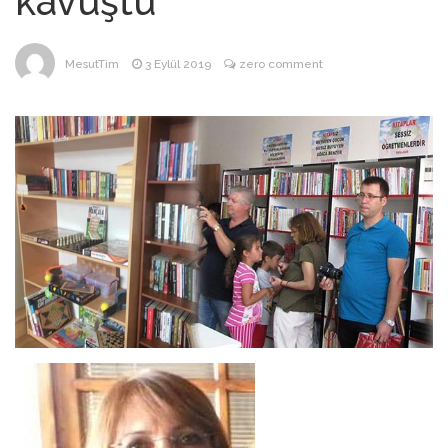
kavuştu
ANNEM
23 Mart 2026
MesutTim
3 Eylül 2019
zero comment