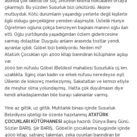
aslında çok sıkıntılı bir suç zincirinin kırılma noktalarını ortaya
çıkarmıştı. Bu yüzden Susurluk bizi ürkütürdü. Aksine
mutluyduk. Kötü durumların yaşandığı yerlerle değil kişilerle
ilgili olduğu gerçekliğine yeniden ulaşmıştık. Üstelik Huriye
Öğretmen oğluna çokça benzeyen başkanı manevi oğlu ilan
etti. Oğlu yurtdışında yaşadığından özlem giderircesine
sarmaş dolaştılar. Duygulu anların arasında tostlar yendi,
ayranlar içildi. Göbel bizi bekliyordu. Neden mi?
Atatürk Çocukları için 4000 kitap barındıran kütüphane açılışı
var.
2000 bin nüfuslu Göbel (Beldesi) mahallesi Susurluk’a 15 km.
uzaklıkta. İlginç olan kadın ve erkek nüfusu neredeyse eşit.
Ülkenin de kokoreç merkeziymiş. Sakatatları ve kırmızı etiyle
de meşhur olma yolundaymış.. Hatta çok duyulmasın diye
kendi arkadaşlarından bile burayı sakınanlar varmış.
Yine az gittik, uz gittik. Muhtarlık binası içinde Susurluk
Belediyesi işbirliği ile özenle hazırlanmış
ATATÜRK
ÇOCUKLARI KÜTÜPHANESİ
açılışa hazırdı. Dünya Barış Günü..
Sözler BARIŞ. Şiir BARIŞ.. Göbel’in çocuklarına bugünde içinde
4000 kitap, satranç takımları, zeka oyunları barındıran bir