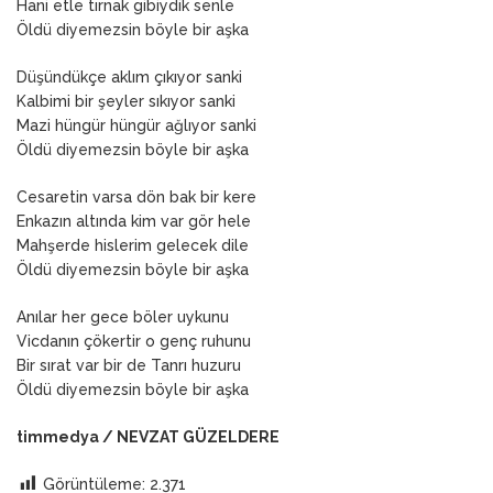
Hani etle tırnak gibiydik senle
Öldü diyemezsin böyle bir aşka
Düşündükçe aklım çıkıyor sanki
Kalbimi bir şeyler sıkıyor sanki
Mazi hüngür hüngür ağlıyor sanki
Öldü diyemezsin böyle bir aşka
Cesaretin varsa dön bak bir kere
Enkazın altında kim var gör hele
Mahşerde hislerim gelecek dile
Öldü diyemezsin böyle bir aşka
Anılar her gece böler uykunu
Vicdanın çökertir o genç ruhunu
Bir sırat var bir de Tanrı huzuru
Öldü diyemezsin böyle bir aşka
timmedya / NEVZAT GÜZELDERE
Görüntüleme:
2.371