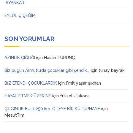
İSYANKAR
EYLÜL ÇİÇEĞİM
SON YORUMLAR
AZINLIK ÇIĞLIĞI
için
Hasan TURUNÇ
Biz bugün Armutlu’da çocuklar gibi şendik….
için
tunay bayrak
BİZ EFENDİ ÇOCUKLARDIK
için
ümit yaşar ışıkhan
HAYAL ETMEK ÜZERİNE
için
Yüksel Ulukoca
ÇILGINLIK BU, 1.250 km. ÖTEYE BİR KÜTÜPHANE
için
MesutTim