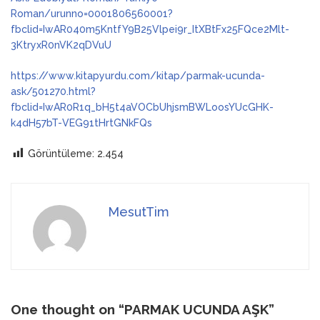
Roman/urunno=0001806560001?
fbclid=IwAR040m5KntfY9B25Vlpei9r_ItXBtFx25FQce2Mlt-
3KtryxR0nVK2qDVuU
https://www.kitapyurdu.com/kitap/parmak-ucunda-
ask/501270.html?
fbclid=IwAR0R1q_bH5t4aVOCbUhjsmBWLoosYUcGHK-
k4dH57bT-VEG91tHrtGNkFQs
Görüntüleme:
2.454
MesutTim
One thought on “PARMAK UCUNDA AŞK”