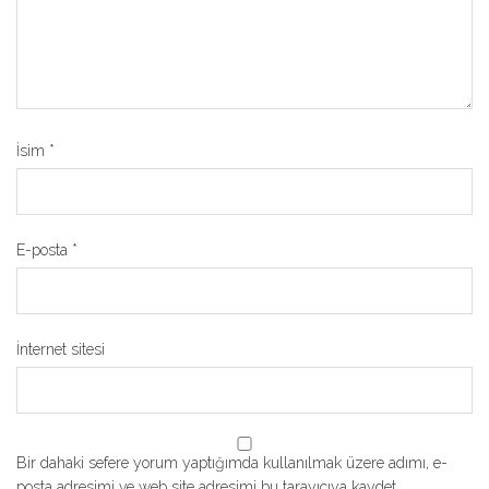
İsim
*
E-posta
*
İnternet sitesi
Bir dahaki sefere yorum yaptığımda kullanılmak üzere adımı, e-
posta adresimi ve web site adresimi bu tarayıcıya kaydet.