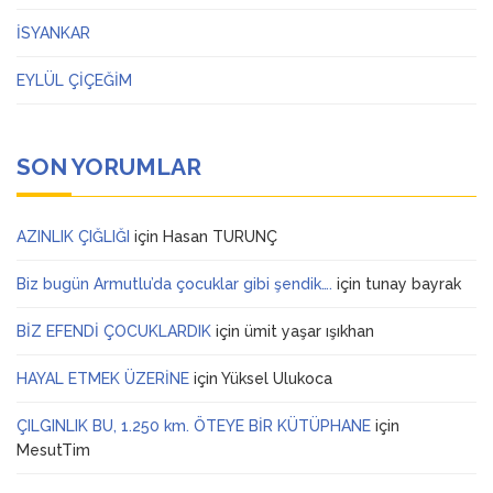
İSYANKAR
EYLÜL ÇİÇEĞİM
SON YORUMLAR
AZINLIK ÇIĞLIĞI
için
Hasan TURUNÇ
Biz bugün Armutlu’da çocuklar gibi şendik….
için
tunay bayrak
BİZ EFENDİ ÇOCUKLARDIK
için
ümit yaşar ışıkhan
HAYAL ETMEK ÜZERİNE
için
Yüksel Ulukoca
ÇILGINLIK BU, 1.250 km. ÖTEYE BİR KÜTÜPHANE
için
MesutTim