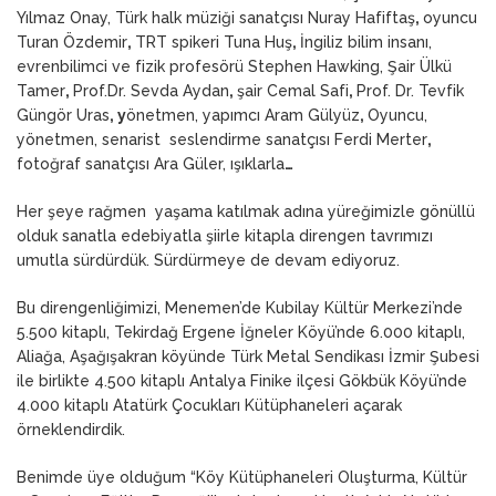
Yılmaz Onay, Türk halk müziği sanatçısı Nuray Hafiftaş
,
oyuncu
Turan Özdemir
,
TRT spikeri Tuna Huş
,
İngiliz bilim insanı,
evrenbilimci ve fizik profesörü Stephen Hawking, Şair Ülkü
Tamer
,
Prof.Dr. Sevda Aydan
,
şair Cemal Safi
,
Prof. Dr. Tevfik
Güngör Uras
, y
önetmen, yapımcı Aram Gülyüz
,
Oyuncu,
yönetmen, senarist seslendirme sanatçısı Ferdi Merter
,
fotoğraf sanatçısı Ara Güler, ışıklarla
…
Her şeye rağmen yaşama katılmak adına yüreğimizle gönüllü
olduk sanatla edebiyatla şiirle kitapla direngen tavrımızı
umutla sürdürdük. Sürdürmeye de devam ediyoruz.
Bu direngenliğimizi, Menemen’de Kubilay Kültür Merkezi’nde
5.500 kitaplı, Tekirdağ Ergene İğneler Köyü’nde 6.000 kitaplı,
Aliağa, Aşağışakran köyünde Türk Metal Sendikası İzmir Şubesi
ile birlikte 4.500 kitaplı Antalya Finike ilçesi Gökbük Köyü’nde
4.000 kitaplı Atatürk Çocukları Kütüphaneleri açarak
örneklendirdik.
Benimde üye olduğum “Köy Kütüphaneleri Oluşturma, Kültür