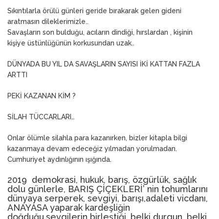
Sıkıntılarla örülü günleri geride bırakarak gelen gideni
aratmasın dileklerimizle..
Savaşların son bulduğu, acıların dindiği, hırslardan , kişinin
kişiye üstünlüğünün korkusundan uzak..
DÜNYADA BU YIL DA SAVAŞLARIN SAYISI İKİ KATTAN FAZLA
ARTTI
PEKİ KAZANAN KİM ?
SİLAH TÜCCARLARI…
Onlar ölümle silahla para kazanırken, bizler kitapla bilgi
kazanmaya devam edeceğiz yılmadan yorulmadan.
Cumhuriyet aydınlığının ışığında.
2019 demokrasi, hukuk, barış, özgürlük, sağlık
dolu günlerle, BARIŞ ÇİÇEKLERİ’ nin tohumlarını
dünyaya serperek, sevgiyi, barışı,adaleti vicdanı,
ANAYASA yaparak kardeşliğin
doğduğu,sevgilerin birleştiği, belki durgun, belki