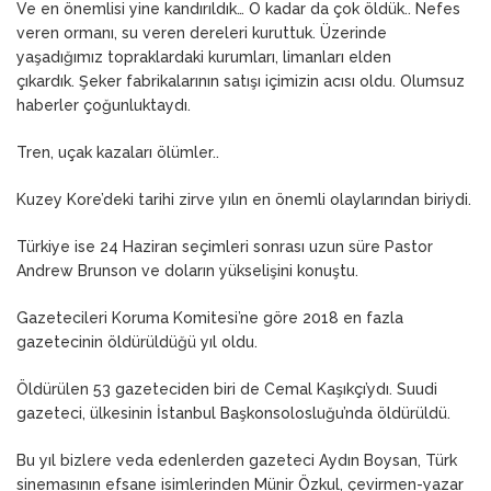
Ve en önemlisi yine kandırıldık… O kadar da çok öldük.. Nefes
veren ormanı, su veren dereleri kuruttuk. Üzerinde
yaşadığımız topraklardaki kurumları, limanları elden
çıkardık. Şeker fabrikalarının satışı içimizin acısı oldu. Olumsuz
haberler çoğunluktaydı.
Tren, uçak kazaları ölümler..
Kuzey Kore’deki tarihi zirve yılın en önemli olaylarından biriydi.
Türkiye ise 24 Haziran seçimleri sonrası uzun süre Pastor
Andrew Brunson ve doların yükselişini konuştu.
Gazetecileri Koruma Komitesi’ne göre 2018 en fazla
gazetecinin öldürüldüğü yıl oldu.
Öldürülen 53 gazeteciden biri de Cemal Kaşıkçı’ydı. Suudi
gazeteci, ülkesinin İstanbul Başkonsolosluğu’nda öldürüldü.
Bu yıl bizlere veda edenlerden gazeteci Aydın Boysan, Türk
sinemasının efsane isimlerinden Münir Özkul, çevirmen-yazar