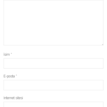
İsim
*
E-posta
*
İnternet sitesi