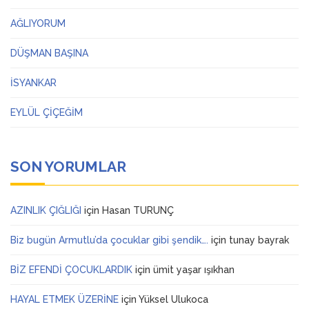
AĞLIYORUM
DÜŞMAN BAŞINA
İSYANKAR
EYLÜL ÇİÇEĞİM
SON YORUMLAR
AZINLIK ÇIĞLIĞI
için
Hasan TURUNÇ
Biz bugün Armutlu’da çocuklar gibi şendik….
için
tunay bayrak
BİZ EFENDİ ÇOCUKLARDIK
için
ümit yaşar ışıkhan
HAYAL ETMEK ÜZERİNE
için
Yüksel Ulukoca