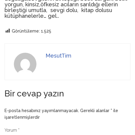
yorgun, kinsiz,öfkesiz acıların sarıldığı ellerin
birleştiği umutla, sevgi dolu, kitap dolusu
kütüphanelerle… gel..
Görüntüleme:
1.525
MesutTim
Bir cevap yazın
E-posta hesabınız yayımlanmayacak.
Gerekli alanlar
*
ile
işaretlenmişlerdir
Yorum
*