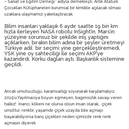
– Sanat ve Eğitim Derneği’’ adıyla dernekleşti. Artık Atatürk
Çocukları Kütüphaneleri kurumsal bir kimlikle açılacak olması
uzaklara ulaşmamızı yakınlaştıracak.
Bilim insanları yaklaşık 6 aydır saatte 19 bin km
hızla ilerleyen NASA robotu InSight’ın, Mars’ın
yüzeyine sorunsuz bir şekilde iniş yaptığını
açıklarken, bırakın bilim adına bir şeyler üretmeyi
Türkiye adil bir seçimi yine gerçekleştiremedi,
YSK yine oy sahteciliği ile seçimi AKP’ye
kazandırdı. Korku dağları aştı. Başkanlık sistemine
geçildi.
Ancak umutsuzluğu, karamsarlığı soyunarak karşılamalıyız,
2019’u.Yayılmacıya boyun eğmeyen, bağımsızlık savaşı veren
halkız! İnancı, kökeni ne olursa olsun insan olarak, çiçek
umuttur, renktir, yaşamdır çiçek uzayda bile açmayı
başarabiliyorsa barış çiçekleri neden içimizde renk renk
açmasın diyerek.