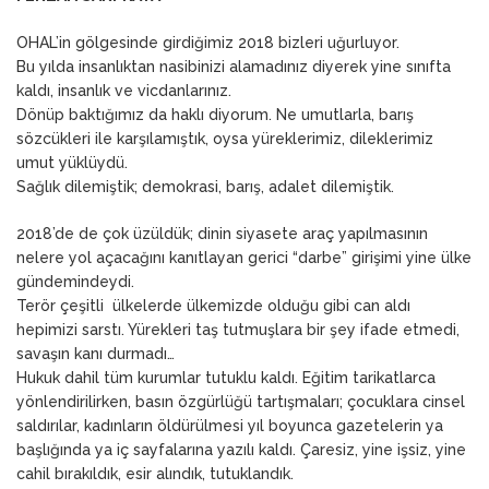
OHAL’in gölgesinde girdiğimiz 2018 bizleri uğurluyor.
Bu yılda insanlıktan nasibinizi alamadınız diyerek yine sınıfta
kaldı, insanlık ve vicdanlarınız.
Dönüp baktığımız da haklı diyorum. Ne umutlarla, barış
sözcükleri ile karşılamıştık, oysa yüreklerimiz, dileklerimiz
umut yüklüydü.
Sağlık dilemiştik; demokrasi, barış, adalet dilemiştik.
2018’de de çok üzüldük; dinin siyasete araç yapılmasının
nelere yol açacağını kanıtlayan gerici “darbe” girişimi yine ülke
gündemindeydi.
Terör çeşitli ülkelerde ülkemizde olduğu gibi can aldı
hepimizi sarstı. Yürekleri taş tutmuşlara bir şey ifade etmedi,
savaşın kanı durmadı…
Hukuk dahil tüm kurumlar tutuklu kaldı. Eğitim tarikatlarca
yönlendirilirken, basın özgürlüğü tartışmaları; çocuklara cinsel
saldırılar, kadınların öldürülmesi yıl boyunca gazetelerin ya
başlığında ya iç sayfalarına yazılı kaldı. Çaresiz, yine işsiz, yine
cahil bırakıldık, esir alındık, tutuklandık.