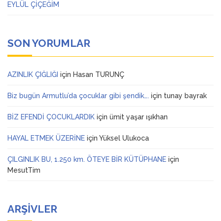
EYLÜL ÇİÇEĞİM
SON YORUMLAR
AZINLIK ÇIĞLIĞI
için
Hasan TURUNÇ
Biz bugün Armutlu’da çocuklar gibi şendik….
için
tunay bayrak
BİZ EFENDİ ÇOCUKLARDIK
için
ümit yaşar ışıkhan
HAYAL ETMEK ÜZERİNE
için
Yüksel Ulukoca
ÇILGINLIK BU, 1.250 km. ÖTEYE BİR KÜTÜPHANE
için
MesutTim
ARŞIVLER