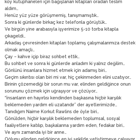
köy kütüphaneleri için bağışlanan kitapları oradan teslim
aldım…
Henüz yüz yüze görüşmemiş, tanışmamıştık…
Sonra ki günlerde birkaç kez telefonla görüştük…
Ve birgün yine arabasıyla işyerimize 5-10 torba kitapla
çıkageldi…
Arkadaş çevresinden kitapları toplamış çalışmalarımıza destek
olmak amaçlı…
Çay – kahve içip biraz sohbet ettik…
Bu sohbet ve sonra ki günlerde anladım ki yalnız değilim…
Gönlünü insanlara hizmet etmek için adamış biri…
Geçim sıkıntısı olan biri mi var, hiç çekinmeden elini uzatıyor…
Birinin çözemediği bir sorun mu var, elinden geldiğince onun
sorununu çözmek için uğraşıyor ve çözüyor…
“İnsanların en hayırlısı kendinden başkasına hiçbir karşılık
beklemeden yardım eli uzatandır” der ayetlerimizde…
Tanıdığım Naime Korkut Rawlins de öyle biri…
Gönülden, hiçbir karşılık beklemeden toplumsal, sosyal
faaliyetlere katılıp, başkalarına yardım eden, fedakar biri…
Ve aynı zamanda iyi bir anne…
Oğlunu elinden geldiğince en iyi şekilde yetiştirmeye çalışıyor