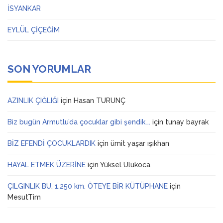
İSYANKAR
EYLÜL ÇİÇEĞİM
SON YORUMLAR
AZINLIK ÇIĞLIĞI
için
Hasan TURUNÇ
Biz bugün Armutlu’da çocuklar gibi şendik….
için
tunay bayrak
BİZ EFENDİ ÇOCUKLARDIK
için
ümit yaşar ışıkhan
HAYAL ETMEK ÜZERİNE
için
Yüksel Ulukoca
ÇILGINLIK BU, 1.250 km. ÖTEYE BİR KÜTÜPHANE
için
MesutTim