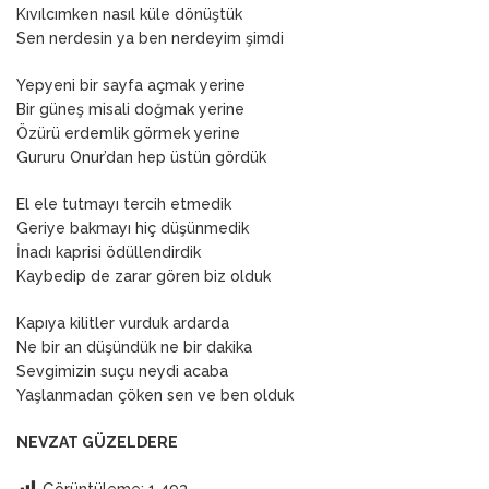
Kıvılcımken nasıl küle dönüştük
Sen nerdesin ya ben nerdeyim şimdi
Yepyeni bir sayfa açmak yerine
Bir güneş misali doğmak yerine
Özürü erdemlik görmek yerine
Gururu Onur’dan hep üstün gördük
El ele tutmayı tercih etmedik
Geriye bakmayı hiç düşünmedik
İnadı kaprisi ödüllendirdik
Kaybedip de zarar gören biz olduk
Kapıya kilitler vurduk ardarda
Ne bir an düşündük ne bir dakika
Sevgimizin suçu neydi acaba
Yaşlanmadan çöken sen ve ben olduk
NEVZAT GÜZELDERE
Görüntüleme:
1.493