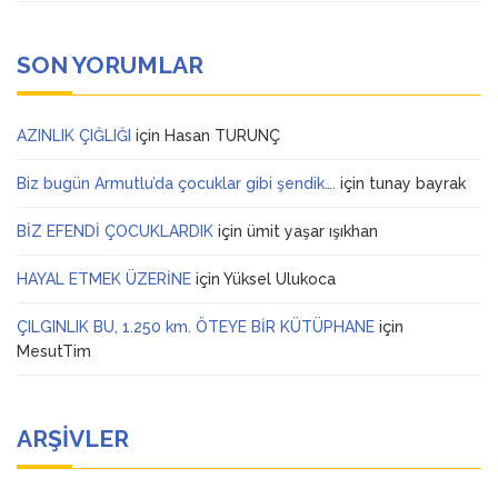
SON YORUMLAR
AZINLIK ÇIĞLIĞI
için
Hasan TURUNÇ
Biz bugün Armutlu’da çocuklar gibi şendik….
için
tunay bayrak
BİZ EFENDİ ÇOCUKLARDIK
için
ümit yaşar ışıkhan
HAYAL ETMEK ÜZERİNE
için
Yüksel Ulukoca
ÇILGINLIK BU, 1.250 km. ÖTEYE BİR KÜTÜPHANE
için
MesutTim
ARŞIVLER