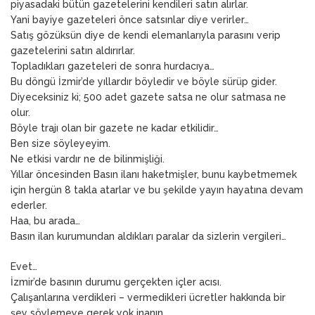
piyasadaki bütün gazetelerini kendileri satın alırlar.
Yani bayiye gazeteleri önce satsınlar diye verirler…
Satış gözüksün diye de kendi elemanlarıyla parasını verip
gazetelerini satın aldırırlar.
Topladıkları gazeteleri de sonra hurdacıya…
Bu döngü İzmir’de yıllardır böyledir ve böyle sürüp gider.
Diyeceksiniz ki; 500 adet gazete satsa ne olur satmasa ne
olur.
Böyle trajı olan bir gazete ne kadar etkilidir…
Ben size söyleyeyim.
Ne etkisi vardır ne de bilinmişliği.
Yıllar öncesinden Basın ilanı haketmişler, bunu kaybetmemek
için hergün 8 takla atarlar ve bu şekilde yayın hayatına devam
ederler.
Haa, bu arada…
Basın ilan kurumundan aldıkları paralar da sizlerin vergileri…
Evet…
İzmir’de basının durumu gerçekten içler acısı.
Çalışanlarına verdikleri – vermedikleri ücretler hakkında bir
şey söylemeye gerek yok inanın.