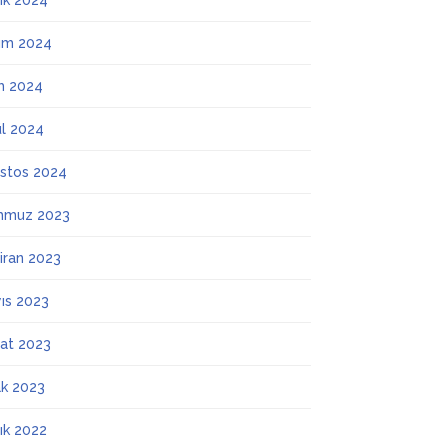
lık 2024
ım 2024
m 2024
ül 2024
stos 2024
mmuz 2023
iran 2023
ıs 2023
at 2023
k 2023
lık 2022