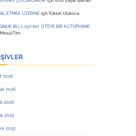
 EFENDİ ÇOCUKLARDIK
için
ümit yaşar ışıkhan
AL ETMEK ÜZERİNE
için
Yüksel Ulukoca
GINLIK BU, 1.250 km. ÖTEYE BİR KÜTÜPHANE
n
MesutTim
ŞIVLER
t 2026
at 2026
k 2026
lık 2025
ım 2025