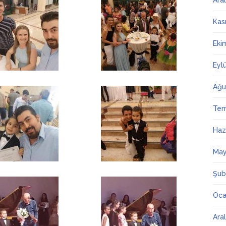
Ara
Kas
Eki
Eyl
Ağu
Te
Haz
May
Şub
Oca
Ara