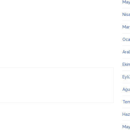
May
Nis
Mar
Oca
Ara
Eki
Eyl
Ağu
Te
Haz
May