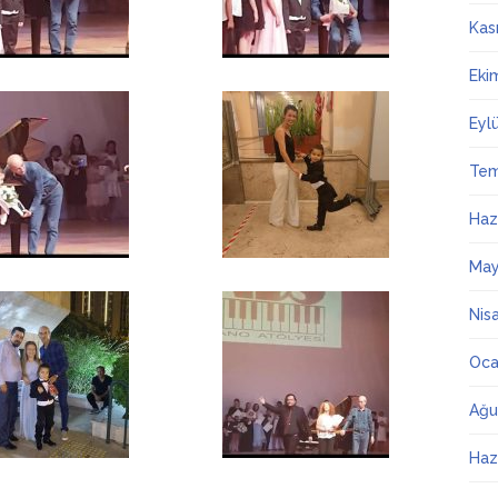
Kas
Eki
Eyl
Te
Haz
May
Nis
Oca
Ağu
Haz