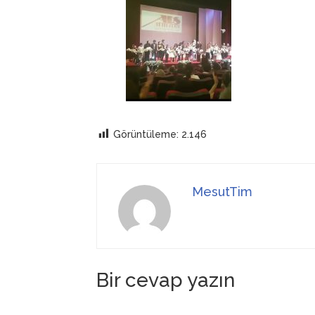
Görüntüleme:
2.146
MesutTim
Bir cevap yazın