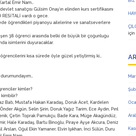
BİZ
ı Kartal Emir Nam…
devlet sanatçısı Gülsim Onay’ın elinden kurs sertifikasını
HAY
O RESİTALİ vardı o gece.
sürede öğrendikleri piyanoyu ailelerine ve sanatseverlere
ÇIL
içi
en 38 öğrenci arasında belki de büyük bir çoğunluğu
da isimlerini duyuracaklar.
AR
 öğrencilerini kısa sürede öyle güzel yetiştirmiş ki…
ek durumundayım…
Mar
renciler kimler?
Şub
 kimbilir?
Naz Batı, Mustafa Hakan Karadaş, Doruk Acet, Kardelen
Oca
Önder Akgün, Selin Şirin, Doruk Yağız Tarim, Ece Aydın, Pırıl
Ara
Cenik, Çetin Toprak Pamukçu, Bade Kara, Müge Akagündüz,
ir, Hale Karadaş, Bartu Binoğlu, Piraye Ayşe Akcura, Deniz
Kas
rslan, Oğul Ekin Yamaner, Elvin Işıkhan, İnci Sülün, Duru
al Emir Nam.