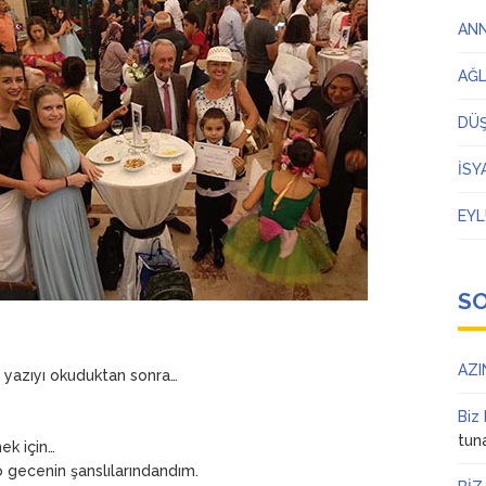
AN
AĞ
DÜ
İSY
EYL
S
AZI
 yazıyı okuduktan sonra…
Biz
tun
mek için…
 gecenin şanslılarındandım.