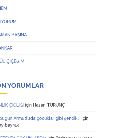
NEM
LIYORUM
ŞMAN BAŞINA
ANKAR
ÜL ÇİÇEĞİM
ON YORUMLAR
NLIK ÇIĞLIĞI
için
Hasan TURUNÇ
 bugün Armutlu’da çocuklar gibi şendik….
için
ay bayrak