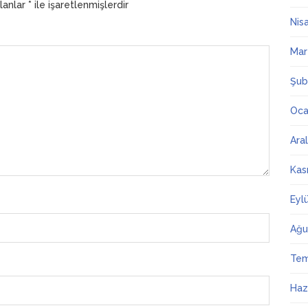
alanlar
*
ile işaretlenmişlerdir
Nis
Mar
Şub
Oca
Ara
Kas
Eyl
Ağu
Te
Haz