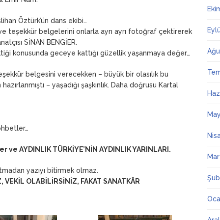
Eki
lihan Öztürk’ün dans ekibi…
Eyl
e teşekkür belgelerini onlarla ayrı ayrı fotoğraf çektirerek
 sanatçısı SİNAN BENGİER.
Ağu
ktiği konusunda geceye kattığı güzellik yaşanmaya değer…
Te
eşekkür belgesini verecekken – büyük bir olasılık bu
n hazırlanmıştı – yaşadığı şaşkınlık. Daha doğrusu Kartal
Haz
May
ohbetler…
Nis
stler ve AYDINLIK TÜRKİYE’NİN AYDINLIK YARINLARI.
Mar
tmadan yazıyı bitirmek olmaz.
Şub
, VEKİL OLABİLİRSİNİZ, FAKAT SANATKÂR
Oca