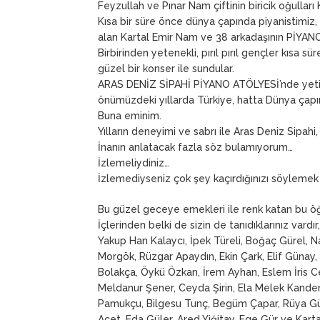
Feyzullah ve Pınar Nam çiftinin biricik oğullar
Kısa bir süre önce dünya çapında piyanistimiz, 
alan Kartal Emir Nam ve 38 arkadaşının PİYAN
Birbirinden yetenekli, pırıl pırıl gençler kısa 
güzel bir konser ile sundular.
ARAS DENİZ SİPAHİ PİYANO ATÖLYESİ’nde yetiş
önümüzdeki yıllarda Türkiye, hatta Dünya çapın
Buna eminim.
Yılların deneyimi ve sabrı ile Aras Deniz Sipahi,
İnanın anlatacak fazla söz bulamıyorum…
İzlemeliydiniz…
İzlemediyseniz çok şey kaçırdığınızı söylem
Bu güzel geceye emekleri ile renk katan bu öğ
İçlerinden belki de sizin de tanıdıklarınız vardır,
Yakup Han Kalaycı, İpek Türeli, Boğaç Gürel, 
Morgök, Rüzgar Apaydın, Ekin Çark, Elif Günay, 
Bolakça, Öykü Özkan, İrem Ayhan, Eslem İris 
Meldanur Şener, Ceyda Şirin, Ela Melek Kandem
Pamukçu, Bilgesu Tunç, Begüm Çapar, Rüya Gül A
Acet, Eda Güler, Ared Yiğitay, Ege Gür ve Kart