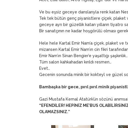
Ve bu eşsiz geceye danslarıyla renk katan Nes
Tek tek bütün genç piyanistlere çiçek, plaket v
geceye ayrı bir güzellik katan yılların tiyatro
Bir sanatçının ne kadar hoşgörülü olması gere
Hele hele Kartal Emir Nam’a çiçek, plaket ve t
mizansen Kartal Emir Nam’ın cin fikri tarafında
Emir Nam’ın Sinan Bengier’e yaşattığı şaşkınlık…
Tüm salon kahkahadan kırıldı resmen…
Evet…
Gecenin sonunda minik bir kokteyl ve güzel s
Bambaşka bir gece, pırıl pırıl minik piyani
Gazi Mustafa Kemal Atatürk’ün sözünü anımsa
“EFENDİLER! HEPİNİZ ME’BUS OLABİLİRSİNİZ
OLAMAZSINIZ.”