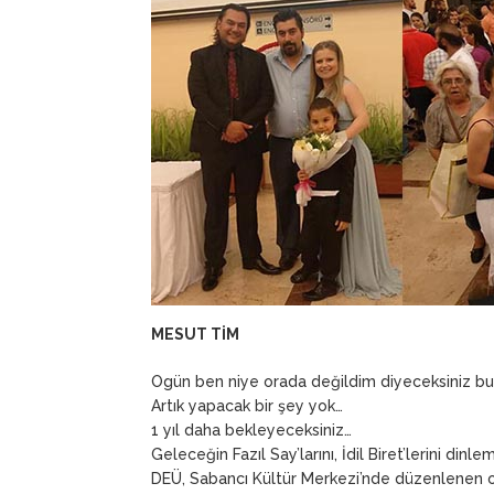
MESUT TİM
Ogün ben niye orada değildim diyeceksiniz bu
Artık yapacak bir şey yok…
1 yıl daha bekleyeceksiniz…
Geleceğin Fazıl Say’larını, İdil Biret’lerini dinle
DEÜ, Sabancı Kültür Merkezi’nde düzenlenen o