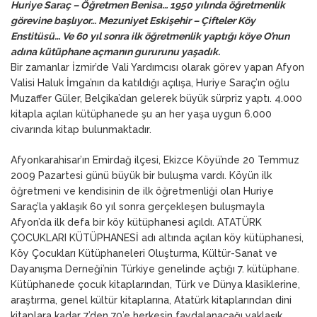
Huriye Saraç – Öğretmen Benisa… 1950 yılında öğretmenlik
görevine başlıyor… Mezuniyet Eskişehir – Çifteler Köy
Enstitüsü… Ve 60 yıl sonra ilk öğretmenlik yaptığı köye O’nun
adına kütüphane açmanın gururunu yaşadık.
Bir zamanlar İzmir’de Vali Yardımcısı olarak görev yapan Afyon
Valisi Haluk İmga’nın da katıldığı açılışa, Huriye Saraç’ın oğlu
Muzaffer Güler, Belçika’dan gelerek büyük sürpriz yaptı. 4.000
kitapla açılan kütüphanede şu an her yaşa uygun 6.000
civarında kitap bulunmaktadır.
Afyonkarahisar’ın Emirdağ ilçesi, Ekizce Köyü’nde 20 Temmuz
2009 Pazartesi günü büyük bir buluşma vardı. Köyün ilk
öğretmeni ve kendisinin de ilk öğretmenliği olan Huriye
Saraç’la yaklaşık 60 yıl sonra gerçekleşen buluşmayla
Afyon’da ilk defa bir köy kütüphanesi açıldı. ATATÜRK
ÇOCUKLARI KÜTÜPHANESİ adı altında açılan köy kütüphanesi,
Köy Çocukları Kütüphaneleri Oluşturma, Kültür-Sanat ve
Dayanışma Derneği’nin Türkiye genelinde açtığı 7. kütüphane.
Kütüphanede çocuk kitaplarından, Türk ve Dünya klasiklerine,
araştırma, genel kültür kitaplarına, Atatürk kitaplarından dini
kitaplara kadar 7’den 70’e herkesin faydalanacağı yaklaşık