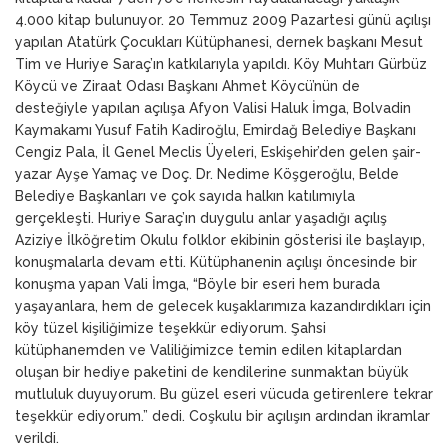
4.000 kitap bulunuyor. 20 Temmuz 2009 Pazartesi günü açılışı
yapılan Atatürk Çocukları Kütüphanesi, dernek başkanı Mesut
Tim ve Huriye Saraç’ın katkılarıyla yapıldı. Köy Muhtarı Gürbüz
Köycü ve Ziraat Odası Başkanı Ahmet Köycü’nün de
desteğiyle yapılan açılışa Afyon Valisi Haluk İmga, Bolvadin
Kaymakamı Yusuf Fatih Kadiroğlu, Emirdağ Belediye Başkanı
Cengiz Pala, İl Genel Meclis Üyeleri, Eskişehir’den gelen şair-
yazar Ayşe Yamaç ve Doç. Dr. Nedime Köşgeroğlu, Belde
Belediye Başkanları ve çok sayıda halkın katılımıyla
gerçekleşti. Huriye Saraç’ın duygulu anlar yaşadığı açılış
Aziziye İlköğretim Okulu folklor ekibinin gösterisi ile başlayıp,
konuşmalarla devam etti. Kütüphanenin açılışı öncesinde bir
konuşma yapan Vali İmga, “Böyle bir eseri hem burada
yaşayanlara, hem de gelecek kuşaklarımıza kazandırdıkları için
köy tüzel kişiliğimize teşekkür ediyorum. Şahsi
kütüphanemden ve Valiliğimizce temin edilen kitaplardan
oluşan bir hediye paketini de kendilerine sunmaktan büyük
mutluluk duyuyorum. Bu güzel eseri vücuda getirenlere tekrar
teşekkür ediyorum.” dedi. Coşkulu bir açılışın ardından ikramlar
verildi.