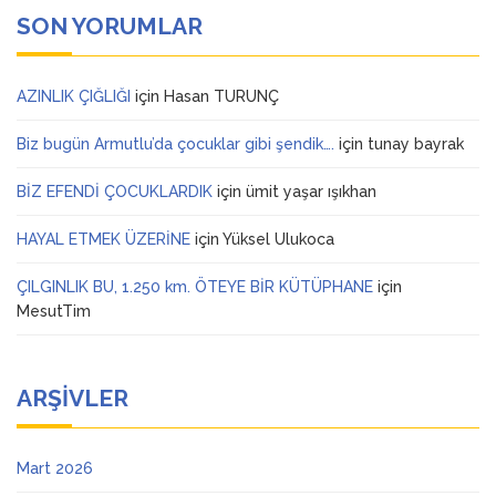
SON YORUMLAR
AZINLIK ÇIĞLIĞI
için
Hasan TURUNÇ
Biz bugün Armutlu’da çocuklar gibi şendik….
için
tunay bayrak
BİZ EFENDİ ÇOCUKLARDIK
için
ümit yaşar ışıkhan
HAYAL ETMEK ÜZERİNE
için
Yüksel Ulukoca
ÇILGINLIK BU, 1.250 km. ÖTEYE BİR KÜTÜPHANE
için
MesutTim
ARŞIVLER
Mart 2026