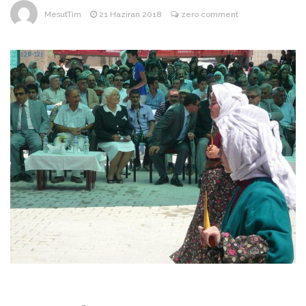
ANNEM
23 Mart 2026
MesutTim
21 Haziran 2018
zero comment