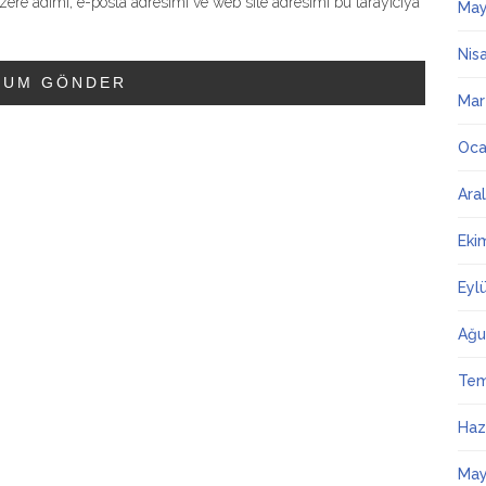
ere adımı, e-posta adresimi ve web site adresimi bu tarayıcıya
May
Nis
Mar
Oca
Ara
Eki
Eyl
Ağu
Te
Haz
May