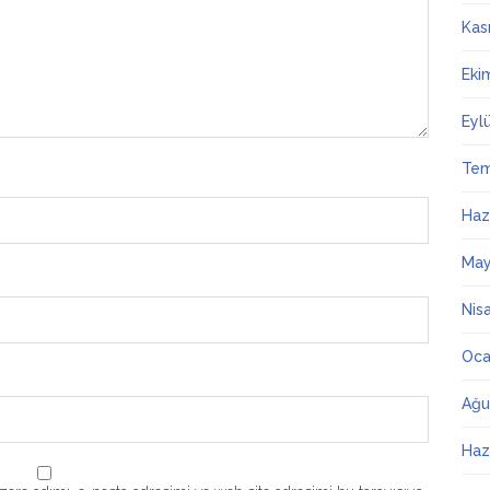
Kas
Eki
Eyl
Te
Haz
May
Nis
Oca
Ağu
Haz