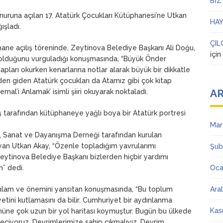
BİZ
nuruna açılan 17. Atatürk Çocukları Kütüphanesi’ne Utkan
HAY
ışladı.
ÇIL
hane açılış töreninde, Zeytinova Belediye Başkanı Ali Doğu,
içi
 olduğunu vurguladığı konuşmasında, “Büyük Önder
pları okurken kenarlarına notlar alarak büyük bir dikkatle
den giden Atatürk çocukları da Atamız gibi çok kitap
AR
al’i Anlamak’ isimli şiiri okuyarak noktaladı.
ş tarafından kütüphaneye yağlı boya bir Atatürk portresi
Mar
r, Sanat ve Dayanışma Derneği tarafından kurulan
ayan Utkan Akay, “Özenle topladığım yavrularımı
Şub
ytinova Belediye Başkanı bizlerden hiçbir yardımı
” dedi.
Oca
 anlam ve önemini yansıtan konuşmasında, “Bu toplum
Ara
yetini kutlamasını da bilir. Cumhuriyet bir aydınlanma
Kas
önüne çok uzun bir yol haritası koymuştur. Bugün bu ülkede
eçiyoruz. Devrimlerimize sahip çıkmalıyız. Devrim