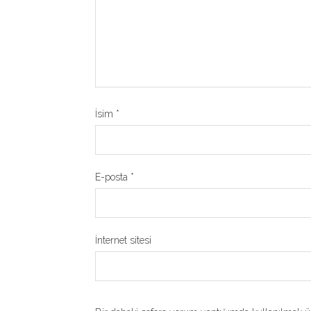
İsim
*
E-posta
*
İnternet sitesi