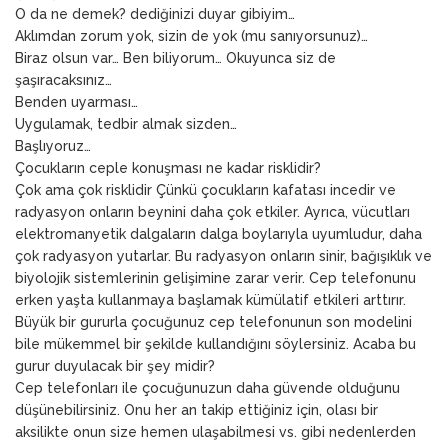
O da ne demek? dediğinizi duyar gibiyim…
Aklımdan zorum yok, sizin de yok (mu sanıyorsunuz)…
Biraz olsun var… Ben biliyorum… Okuyunca siz de
şaşıracaksınız…
Benden uyarması…
Uygulamak, tedbir almak sizden…
Başlıyoruz…
Çocukların ceple konuşması ne kadar risklidir?
Çok ama çok risklidir Çünkü çocukların kafatası incedir ve
radyasyon onların beynini daha çok etkiler. Ayrıca, vücutları
elektromanyetik dalgaların dalga boylarıyla uyumludur, daha
çok radyasyon yutarlar. Bu radyasyon onların sinir, bağışıklık ve
biyolojik sistemlerinin gelişimine zarar verir. Cep telefonunu
erken yaşta kullanmaya başlamak kümülatif etkileri arttırır.
Büyük bir gururla çocuğunuz cep telefonunun son modelini
bile mükemmel bir şekilde kullandığını söylersiniz. Acaba bu
gurur duyulacak bir şey midir?
Cep telefonları ile çocuğunuzun daha güvende olduğunu
düşünebilirsiniz. Onu her an takip ettiğiniz için, olası bir
aksilikte onun size hemen ulaşabilmesi vs. gibi nedenlerden