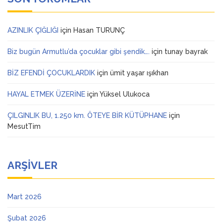
AZINLIK ÇIĞLIĞI
için
Hasan TURUNÇ
Biz bugün Armutlu’da çocuklar gibi şendik….
için
tunay bayrak
BİZ EFENDİ ÇOCUKLARDIK
için
ümit yaşar ışıkhan
HAYAL ETMEK ÜZERİNE
için
Yüksel Ulukoca
ÇILGINLIK BU, 1.250 km. ÖTEYE BİR KÜTÜPHANE
için
MesutTim
ARŞIVLER
Mart 2026
Şubat 2026