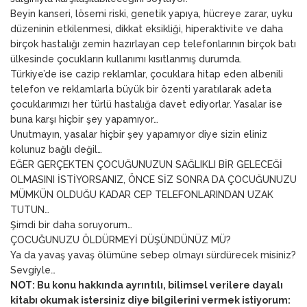
Beyin kanseri, lösemi riski, genetik yapıya, hücreye zarar, uyku
düzeninin etkilenmesi, dikkat eksikliği, hiperaktivite ve daha
birçok hastalığı zemin hazırlayan cep telefonlarının birçok batı
ülkesinde çocukların kullanımı kısıtlanmış durumda.
Türkiye’de ise cazip reklamlar, çocuklara hitap eden albenili
telefon ve reklamlarla büyük bir özenti yaratılarak adeta
çocuklarımızı her türlü hastalığa davet ediyorlar. Yasalar ise
buna karşı hiçbir şey yapamıyor…
Unutmayın, yasalar hiçbir şey yapamıyor diye sizin eliniz
kolunuz bağlı değil…
EĞER GERÇEKTEN ÇOCUĞUNUZUN SAĞLIKLI BİR GELECEĞİ
OLMASINI İSTİYORSANIZ, ÖNCE SİZ SONRA DA ÇOCUĞUNUZU
MÜMKÜN OLDUĞU KADAR CEP TELEFONLARINDAN UZAK
TUTUN…
Şimdi bir daha soruyorum…
ÇOCUĞUNUZU ÖLDÜRMEYİ DÜŞÜNDÜNÜZ MÜ?
Ya da yavaş yavaş ölümüne sebep olmayı sürdürecek misiniz?
Sevgiyle…
NOT: Bu konu hakkında ayrıntılı, bilimsel verilere dayalı
kitabı okumak istersiniz diye bilgilerini vermek istiyorum: