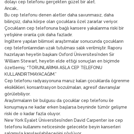
dolayı cep telefonu gerçekten güzel bir alet.
Ancak…
Bu cep telefonu denen aletler daha savunmasız, daha
bilinçsiz, daha körpe olan çocuklara özel zararlar veriyor.
Çocukların cep telefonuna bağlı kansere yakalanma riski bir
yetişkine oranla çok daha fazladır.
İngiltere yapılan bilimsel araştırmalar sonucunda çocukların
cep telefonlarından uzak tutulması salık verilmiştir. Raporu
hazırlayan heyetin başkanı Oxford Üniversitesi’nden Sir
William Stewart, heyetin elde ettiği sonuçları en biçimde
özetlemiş: “TORUNLARIMA ASLA CEP TELEFONU
KULLANDIRTMAYACAĞIM.”
Cep telefonu radyasyonuna maruz kalan çocuklarda öğrenme
eksiklikleri, konsantrasyon bozulmaları, agresif davranışlar
görülebiliyor.
Araştırmaların bir bulgusu da çocuklar cep telefonu ile
konuşmaya ne kadar erken başlarsa beyninde tümör gelişme
riski de o kadar fazla oluyor.
New York Eyalet Üniversitesi’nden David Carpenter ise cep
telefonu kullanımı neticesinde gelecekte beyin kanserleri
salgınıyla karşılaşılabileceğini söylüyor.