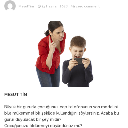
ANNEM
23 Mart 2026
MesutTim
14 Haziran 2018
zero comment
MESUT TİM
Büyük bir gururla çocuğunuz cep telefonunun son modelini
bile mükemmel bir şekilde kullandığını söylersiniz. Acaba bu
gurur duyulacak bir şey midir?
Çocuğunuzu öldürmeyi düşündünüz mü?