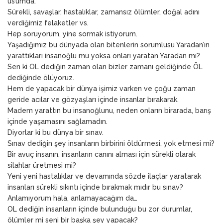
us’umda.
Sürekli, savaşlar, hastalıklar, zamansız ölümler, doğal adını
verdiğimiz felaketler vs.
Hep soruyorum, yine sormak istiyorum.
Yaşadığımız bu dünyada olan bitenlerin sorumlusu Yaradan’ın
yarattıkları insanoğlu mu yoksa onları yaratan Yaradan mı?
Sen ki OL dediğin zaman olan bizler zamanı geldiğinde ÖL
dediğinde ölüyoruz.
Hem de yapacak bir dünya işimiz varken ve çoğu zaman
geride acılar ve gözyaşları içinde insanlar bırakarak.
Madem yarattın bu insanoğlunu, neden onların birarada, barış
içinde yaşamasını sağlamadın.
Diyorlar ki bu dünya bir sınav.
Sınav dediğin şey insanların birbirini öldürmesi, yok etmesi mi?
Bir avuç insanın, insanların canını alması için sürekli olarak
silahlar üretmesi mi?
Yeni yeni hastalıklar ve devamında sözde ilaçlar yaratarak
insanları sürekli sıkıntı içinde bırakmak mıdır bu sınav?
Anlamıyorum hala, anlamayacağım da…
OL dediğin insanların içinde bulunduğu bu zor durumlar,
ölümler mi seni bir başka şey yapacak?