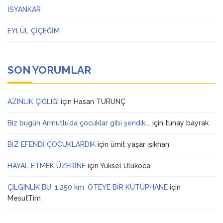
İSYANKAR
EYLÜL ÇİÇEĞİM
SON YORUMLAR
AZINLIK ÇIĞLIĞI
için
Hasan TURUNÇ
Biz bugün Armutlu’da çocuklar gibi şendik….
için
tunay bayrak
BİZ EFENDİ ÇOCUKLARDIK
için
ümit yaşar ışıkhan
HAYAL ETMEK ÜZERİNE
için
Yüksel Ulukoca
ÇILGINLIK BU, 1.250 km. ÖTEYE BİR KÜTÜPHANE
için
MesutTim