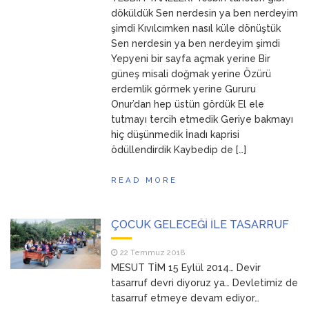
ANNEM
23 Mart 2026
döküldük Sen nerdesin ya ben nerdeyim
şimdi Kıvılcımken nasıl küle dönüştük
Sen nerdesin ya ben nerdeyim şimdi
Yepyeni bir sayfa açmak yerine Bir
güneş misali doğmak yerine Özürü
erdemlik görmek yerine Gururu
Onur’dan hep üstün gördük El ele
tutmayı tercih etmedik Geriye bakmayı
hiç düşünmedik İnadı kaprisi
ödüllendirdik Kaybedip de […]
READ MORE
ÇOCUK GELECEĞİ İLE TASARRUF
22 Temmuz 2018
MESUT TİM 15 Eylül 2014… Devir
tasarruf devri diyoruz ya… Devletimiz de
tasarruf etmeye devam ediyor…