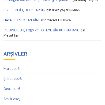
Biz bugün Armutlu’da çocuklar gibi şendik….
için
tunay bayrak
BİZ EFENDİ ÇOCUKLARDIK
için
ümit yaşar ışıkhan
HAYAL ETMEK ÜZERİNE
için
Yüksel Ulukoca
ÇILGINLIK BU, 1.250 km. ÖTEYE BİR KÜTÜPHANE
için
MesutTim
ARŞIVLER
Mart 2026
Şubat 2026
Ocak 2026
Aralık 2025