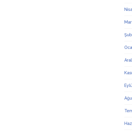
Nis
Mar
Şub
Oca
Ara
Kas
Eyl
Ağu
Te
Haz