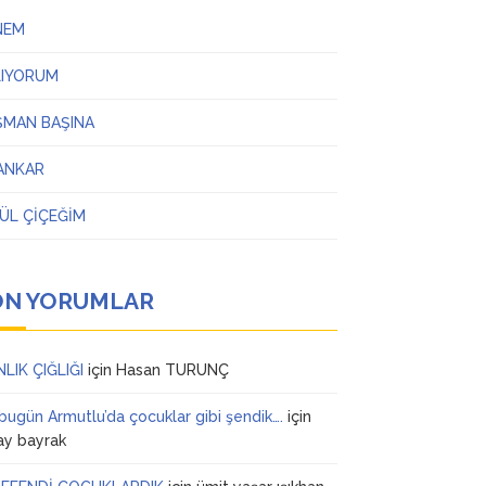
NEM
LIYORUM
ŞMAN BAŞINA
ANKAR
ÜL ÇİÇEĞİM
ON YORUMLAR
NLIK ÇIĞLIĞI
için
Hasan TURUNÇ
 bugün Armutlu’da çocuklar gibi şendik….
için
ay bayrak