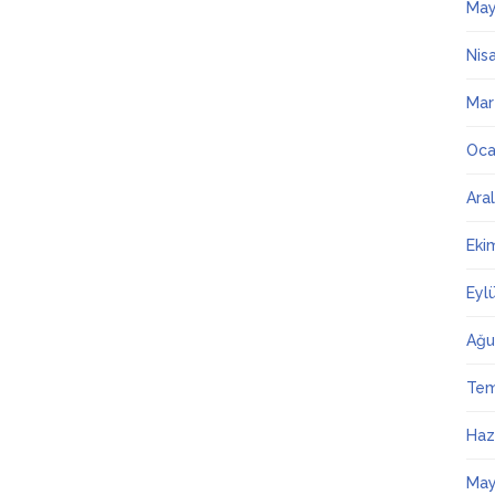
May
Nis
Mar
Oca
Ara
Eki
Eyl
Ağu
Te
Haz
May