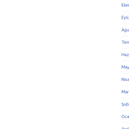
Eki
Eyl
Ağu
Te
Haz
May
Nis
Mar
Şub
Oca