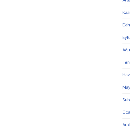
Ara
Kas
Eki
Eyl
Ağu
Te
Haz
May
Şub
Oca
Ara