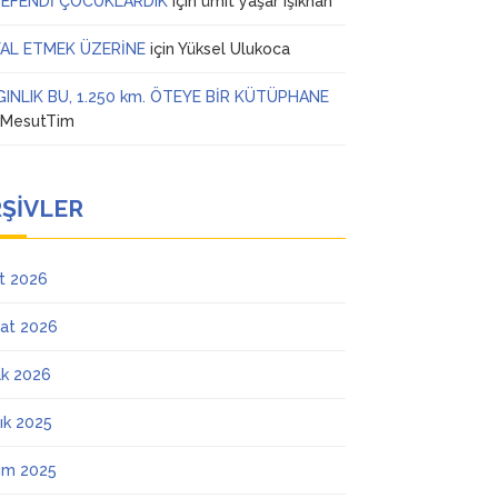
 EFENDİ ÇOCUKLARDIK
için
ümit yaşar ışıkhan
AL ETMEK ÜZERİNE
için
Yüksel Ulukoca
GINLIK BU, 1.250 km. ÖTEYE BİR KÜTÜPHANE
n
MesutTim
ŞIVLER
t 2026
at 2026
k 2026
lık 2025
ım 2025