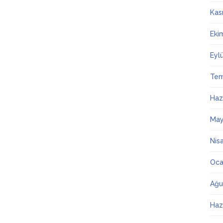
Kas
Eki
Eyl
Te
Haz
May
Nis
Oca
Ağu
Haz