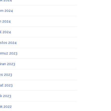
lık 2024
ım 2024
m 2024
ül 2024
stos 2024
mmuz 2023
iran 2023
ıs 2023
at 2023
k 2023
lık 2022