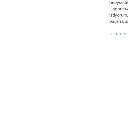
bireyselli
– sporcu 
istiyorum
başarı oda
READ M