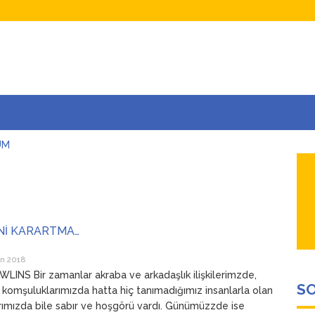
UM
AŞINA
AR
İÇEĞİM
ADAR ÇOK SEVİYORUM Kİ
Nİ KARARTMA…
an 2018
LINS Bir zamanlar akraba ve arkadaşlık ilişkilerimzde,
SO
 komşuluklarımızda hatta hiç tanımadığımız insanlarla olan
rımızda bile sabır ve hoşgörü vardı. Günümüzzde ise