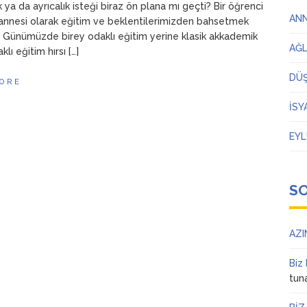
k ya da ayrıcalık isteği biraz ön plana mı geçti? Bir öğrenci
AN
annesi olarak eğitim ve beklentilerimizden bahsetmek
. Günümüzde birey odaklı eğitim yerine klasik akkademik
AĞ
klı eğitim hırsı […]
DÜ
ORE
İSY
EYL
S
AZI
Biz
tun