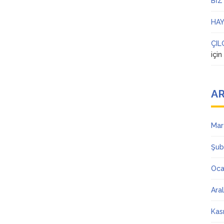
BİZ
HAY
ÇIL
içi
AR
Mar
Şub
Oca
Ara
Kas