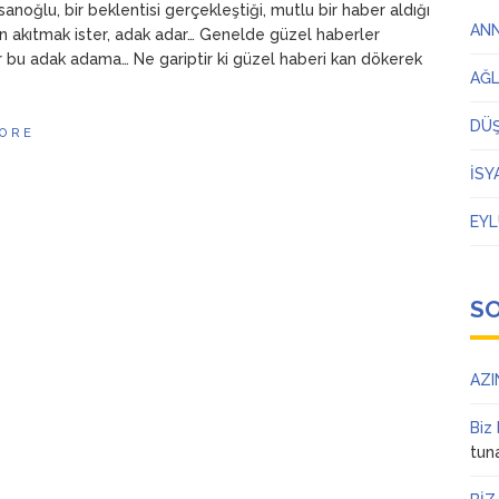
anoğlu, bir beklentisi gerçekleştiği, mutlu bir haber aldığı
AN
 akıtmak ister, adak adar… Genelde güzel haberler
r bu adak adama… Ne gariptir ki güzel haberi kan dökerek
AĞ
DÜ
ORE
İSY
EYL
S
AZI
Biz
tun