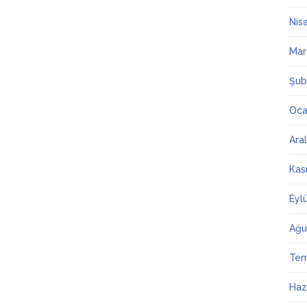
Nis
Mar
Şub
Oca
Ara
Kas
Eyl
Ağu
Te
Haz