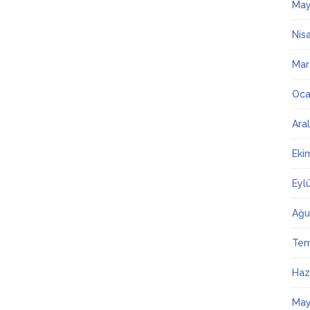
May
Nis
Mar
Oca
Ara
Eki
Eyl
Ağu
Te
Haz
May