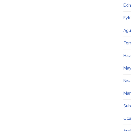
Eki
Eyl
Ağu
Te
Haz
May
Nis
Mar
Şub
Oca