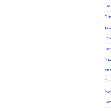
Kas
Eki
Eyl
Te
Haz
May
Nis
Oca
Ağu
Haz