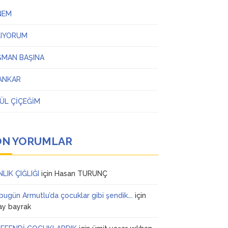
NEM
LIYORUM
ŞMAN BAŞINA
ANKAR
ÜL ÇİÇEĞİM
ON YORUMLAR
NLIK ÇIĞLIĞI
için
Hasan TURUNÇ
 bugün Armutlu’da çocuklar gibi şendik….
için
ay bayrak