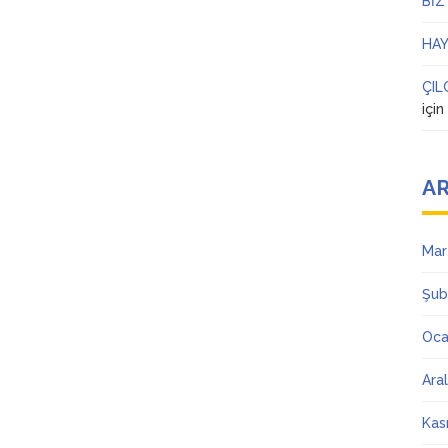
BİZ
HAY
ÇIL
içi
AR
Mar
Şub
Oca
Ara
Kas