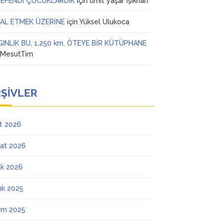
 EFENDİ ÇOCUKLARDIK
için
ümit yaşar ışıkhan
AL ETMEK ÜZERİNE
için
Yüksel Ulukoca
GINLIK BU, 1.250 km. ÖTEYE BİR KÜTÜPHANE
n
MesutTim
ŞIVLER
t 2026
at 2026
k 2026
lık 2025
ım 2025