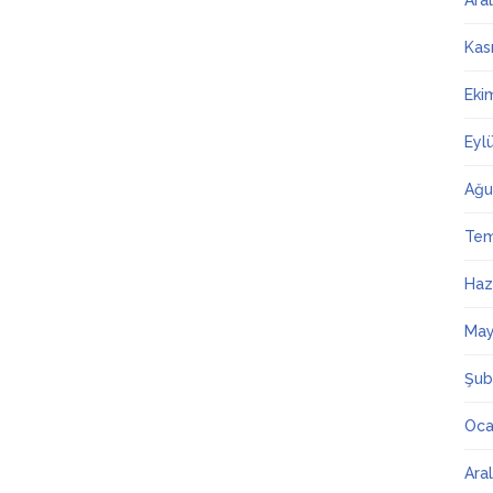
Ara
Kas
Eki
Eyl
Ağu
Te
Haz
May
Şub
Oca
Ara