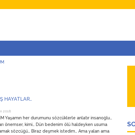
UM
AŞINA
AR
İÇEĞİM
ADAR ÇOK SEVİYORUM Kİ
Ş HAYATLAR…
an 2018
 Yaşamın her durumunu sözcüklerle anlatır insanoğlu…
SO
arı önemser, kimi… Dün bedenim ölü haldeyken usuma
adamak sözcüğü… Biraz deşmek istedim… Ama yalan ama