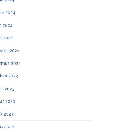
lık 2024
ım 2024
m 2024
ül 2024
stos 2024
mmuz 2023
iran 2023
ıs 2023
at 2023
k 2023
lık 2022