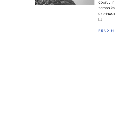
doğru… İns
zaman kan
üzerinedi
[…]
READ M