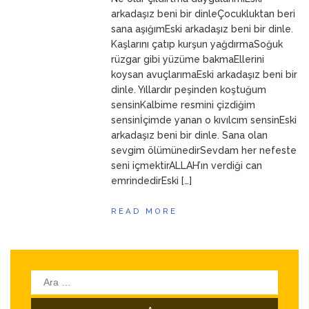
ANNEM
23 Mart 2026
arkadaşız beni bir dinleÇocukluktan beri
sana aşığımEski arkadaşız beni bir dinle.
Kaşlarını çatıp kurşun yağdırmaSoğuk
rüzgar gibi yüzüme bakmaEllerini
koysan avuçlarımaEski arkadaşız beni bir
dinle. Yıllardır peşinden koştuğum
sensinKalbime resmini çizdiğim
sensinİçimde yanan o kıvılcım sensinEski
arkadaşız beni bir dinle. Sana olan
sevgim ölümünedirSevdam her nefeste
seni içmektirALLAH’ın verdiği can
emrindedirEski […]
READ MORE
Arama: