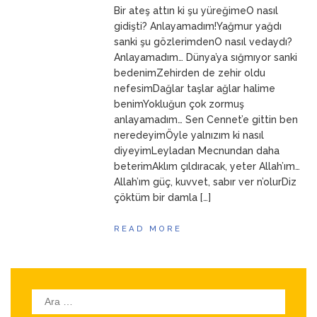
Bir ateş attın ki şu yüreğimeO nasıl
ANNEM
23 Mart 2026
gidişti? Anlayamadım!Yağmur yağdı
sanki şu gözlerimdenO nasıl vedaydı?
Anlayamadım… Dünya’ya sığmıyor sanki
bedenimZehirden de zehir oldu
nefesimDağlar taşlar ağlar halime
benimYokluğun çok zormuş
anlayamadım… Sen Cennet’e gittin ben
neredeyimÖyle yalnızım ki nasıl
diyeyimLeyladan Mecnundan daha
beterimAklım çıldıracak, yeter Allah’ım…
Allah’ım güç, kuvvet, sabır ver n’olurDiz
çöktüm bir damla […]
READ MORE
Arama: