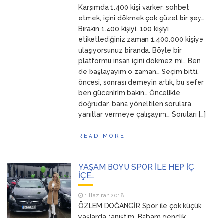
Karşımda 1.400 kişi varken sohbet
ANNEM
23 Mart 2026
etmek, içini dökmek çok güzel bir şey…
Bırakın 1.400 kişiyi, 100 kişiyi
etiketlediğiniz zaman 1.400.000 kişiye
ulaşıyorsunuz biranda. Böyle bir
platformu insan içini dökmez mi… Ben
de başlayayım o zaman… Seçim bitti,
öncesi, sonrası demeyin artık, bu sefer
ben gücenirim bakın… Öncelikle
doğrudan bana yöneltilen sorulara
yanıtlar vermeye çalışayım… Soruları […]
READ MORE
YAŞAM BOYU SPOR İLE HEP İÇ
İÇE…
1 Haziran 2018
ÖZLEM DOĞANGİR Spor ile çok küçük
yaşlarda tanıştım. Babam gençlik