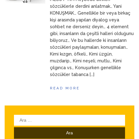
ANNEM
23 Mart 2026
sözcüklerle derdini anlatmak… Yani
KONUŞMAK… Genellikle bir veya birkaç
kişi arasında yapılan diyalog veya
sohbet ne derseniz deyin… 4 element
gibi, insanların da çeşitli halleri olduğunu
biliyoruz… Ve bu hallerde ki insanların
sözcükleri paylaşmaları, konuşmaları…
Kimi kızgın, öfkeli… Kimi üzgün,
muzdarip… Kimi neşeli, mutlu… Kimi
çılgınca vs… Konuşurken genellikle
sözcükler tabanca […]
READ MORE
Arama: